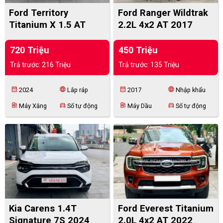
Ford Territory
Ford Ranger Wildtrak
Titanium X 1.5 AT
2.2L 4x2 AT 2017
2024
720 Triệu
450 Triệu
Trả trước: 216 Triệu
Trả trước: 135 Triệu
calendar_month
language
calendar_month
language
2024
Lắp ráp
2017
Nhập khẩu
ev_station
directions_car
ev_station
directions_car
Máy Xăng
Số tự động
Máy Dầu
Số tự động
Kia Carens 1.4T
Ford Everest Titanium
Signature 7S 2024
2.0L 4x2 AT 2022