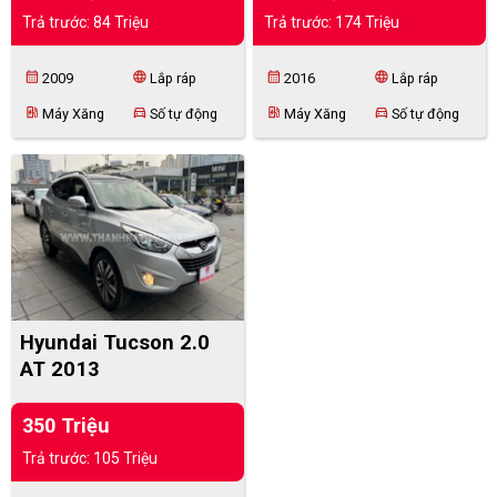
Trả trước: 84 Triệu
Trả trước: 174 Triệu
calendar_month
language
calendar_month
language
2009
Lắp ráp
2016
Lắp ráp
ev_station
directions_car
ev_station
directions_car
Máy Xăng
Số tự động
Máy Xăng
Số tự động
Hyundai Tucson 2.0
AT 2013
350 Triệu
Trả trước: 105 Triệu