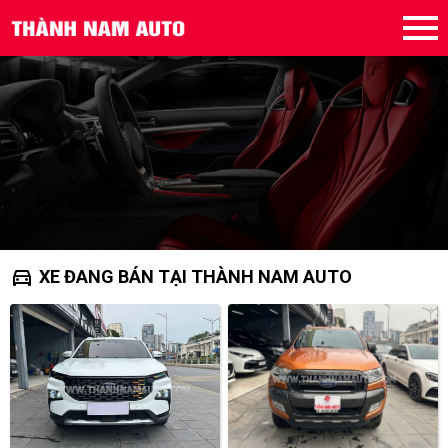
directions_car
XE ĐANG BÁN TẠI THÀNH NAM AUTO