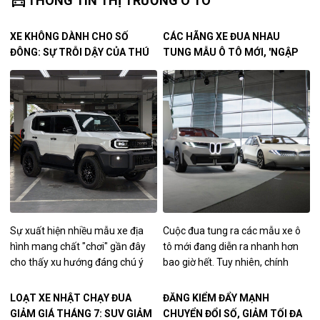
directions_car
THÔNG TIN THỊ TRƯỜNG Ô TÔ
XE KHÔNG DÀNH CHO SỐ
CÁC HÃNG XE ĐUA NHAU
ĐÔNG: SỰ TRỖI DẬY CỦA THÚ
TUNG MẪU Ô TÔ MỚI, 'NGẬP
CHƠI SUV ĐỊA HÌNH TẠI VIỆT
TRÀN' CÔNG NGHỆ NHƯNG
NAM
KÉM TIN CẬY
Sự xuất hiện nhiều mẫu xe địa
Cuộc đua tung ra các mẫu xe ô
hình mang chất "chơi" gần đây
tô mới đang diễn ra nhanh hơn
cho thấy xu hướng đáng chú ý
bao giờ hết. Tuy nhiên, chính
của thị trường ô tô trong nước:
người tiêu dùng lại là bên phải
sự hình thành ngày càng rõ nét
trả giá khi độ tin cậy của xe có
LOẠT XE NHẬT CHẠY ĐUA
ĐĂNG KIỂM ĐẨY MẠNH
của nhóm khách hàng tìm kiếm
dấu hiệu suy giảm.
GIẢM GIÁ THÁNG 7: SUV GIẢM
CHUYỂN ĐỔI SỐ, GIẢM TỐI ĐA