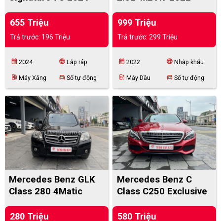
655 Triệu
999 Triệu
Trả trước: 196 Triệu
Trả trước: 299 Triệu
calendar_month
language
calendar_month
language
2024
Lắp ráp
2022
Nhập khẩu
ev_station
directions_car
ev_station
directions_car
Máy Xăng
Số tự động
Máy Dầu
Số tự động
Mercedes Benz GLK
Mercedes Benz C
Class 280 4Matic
Class C250 Exclusive
2009
2016
280 Triệu
580 Triệu