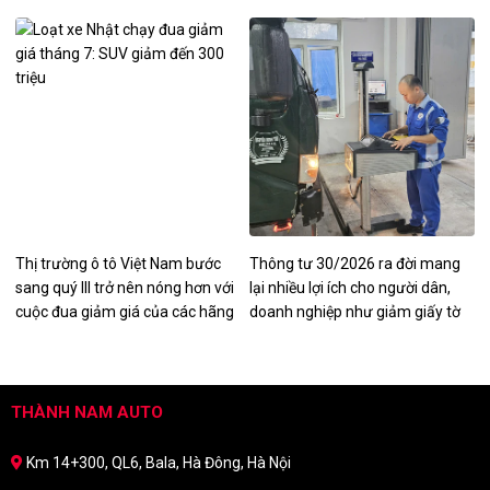
những mẫu xe mang giá trị trải
ĐẾN 300 TRIỆU
THỦ TỤC HÀNH CHÍNH
nghiệm và cá tính nhiều hơn là
các tiêu chí thực dụng.
Thị trường ô tô Việt Nam bước
Thông tư 30/2026 ra đời mang
sang quý III trở nên nóng hơn với
lại nhiều lợi ích cho người dân,
cuộc đua giảm giá của các hãng
doanh nghiệp như giảm giấy tờ
xe Nhật như Toyota, Honda,
phải nộp, mở rộng các trường
Mitsubishi, Mazda.
hợp được cấp lại Giấy chứng
nhận kiểm định, tem kiểm định…
THÀNH NAM AUTO
Km 14+300, QL6, Bala, Hà Đông, Hà Nội