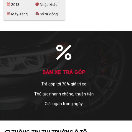
calendar_month
language
2013
Nhập khẩu
ev_station
directions_car
Máy Xăng
Số tự động
percent
BÁN XE TRẢ GÓP
Trả góp tới 70% giá trị xe
Thủ tục nhanh chóng, thuận tiện
Giải ngân trong ngày