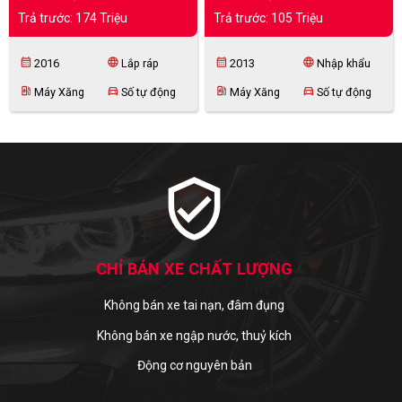
Trả trước: 174 Triệu
Trả trước: 105 Triệu
calendar_month
language
calendar_month
language
2016
Lắp ráp
2013
Nhập khẩu
ev_station
directions_car
ev_station
directions_car
Máy Xăng
Số tự động
Máy Xăng
Số tự động
verified_user
CHỈ BÁN XE CHẤT LƯỢNG
Không bán xe tai nạn, đâm đụng
Không bán xe ngập nước, thuỷ kích
Động cơ nguyên bản