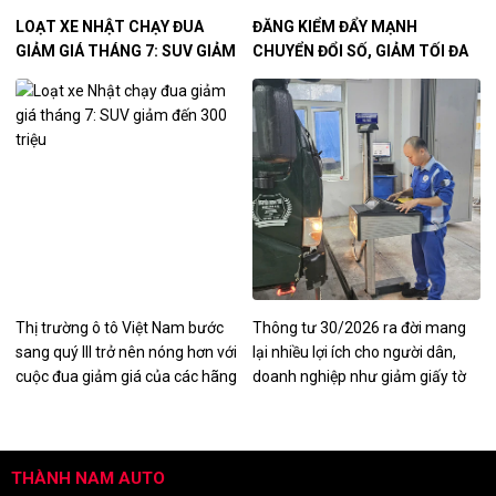
sự hình thành ngày càng rõ nét
trả giá khi độ tin cậy của xe có
LOẠT XE NHẬT CHẠY ĐUA
ĐĂNG KIỂM ĐẨY MẠNH
của nhóm khách hàng tìm kiếm
dấu hiệu suy giảm.
GIẢM GIÁ THÁNG 7: SUV GIẢM
CHUYỂN ĐỔI SỐ, GIẢM TỐI ĐA
những mẫu xe mang giá trị trải
ĐẾN 300 TRIỆU
THỦ TỤC HÀNH CHÍNH
nghiệm và cá tính nhiều hơn là
các tiêu chí thực dụng.
Thị trường ô tô Việt Nam bước
Thông tư 30/2026 ra đời mang
sang quý III trở nên nóng hơn với
lại nhiều lợi ích cho người dân,
cuộc đua giảm giá của các hãng
doanh nghiệp như giảm giấy tờ
xe Nhật như Toyota, Honda,
phải nộp, mở rộng các trường
Mitsubishi, Mazda.
hợp được cấp lại Giấy chứng
nhận kiểm định, tem kiểm định…
THÀNH NAM AUTO