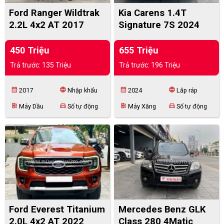
Ford Ranger Wildtrak
Kia Carens 1.4T
2.2L 4x2 AT 2017
Signature 7S 2024
450 Triệu
655 Triệu
Trả trước: 135 Triệu
Trả trước: 196 Triệu
calendar_month
language
calendar_month
language
2017
Nhập khẩu
2024
Lắp ráp
ev_station
directions_car
ev_station
directions_car
Máy Dầu
Số tự động
Máy Xăng
Số tự động
Ford Everest Titanium
Mercedes Benz GLK
2.0L 4x2 AT 2022
Class 280 4Matic