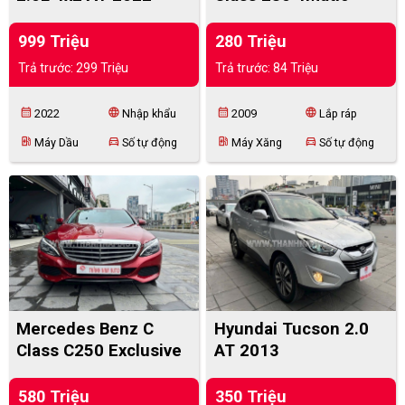
2009
999 Triệu
280 Triệu
Trả trước: 299 Triệu
Trả trước: 84 Triệu
calendar_month
language
calendar_month
language
2022
Nhập khẩu
2009
Lắp ráp
ev_station
directions_car
ev_station
directions_car
Máy Dầu
Số tự động
Máy Xăng
Số tự động
Mercedes Benz C
Hyundai Tucson 2.0
Class C250 Exclusive
AT 2013
2016
580 Triệu
350 Triệu