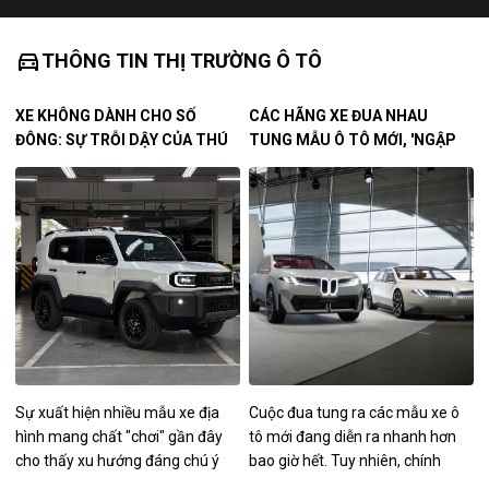
directions_car
THÔNG TIN THỊ TRƯỜNG Ô TÔ
XE KHÔNG DÀNH CHO SỐ
CÁC HÃNG XE ĐUA NHAU
ĐÔNG: SỰ TRỖI DẬY CỦA THÚ
TUNG MẪU Ô TÔ MỚI, 'NGẬP
CHƠI SUV ĐỊA HÌNH TẠI VIỆT
TRÀN' CÔNG NGHỆ NHƯNG
NAM
KÉM TIN CẬY
Sự xuất hiện nhiều mẫu xe địa
Cuộc đua tung ra các mẫu xe ô
hình mang chất "chơi" gần đây
tô mới đang diễn ra nhanh hơn
cho thấy xu hướng đáng chú ý
bao giờ hết. Tuy nhiên, chính
của thị trường ô tô trong nước:
người tiêu dùng lại là bên phải