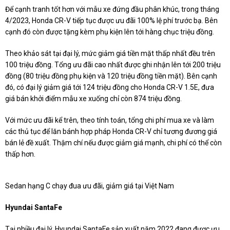
Để cạnh tranh tốt hơn với mẫu xe đứng đầu phân khúc, trong tháng
4/2023, Honda CR-V tiếp tục được ưu đãi 100% lệ phí trước bạ. Bên
cạnh đó còn được tặng kèm phụ kiện lên tới hàng chục triệu đồng.
Theo khảo sát tại đại lý, mức giảm giá tiền mặt thấp nhất đều trên
100 triệu đồng. Tổng ưu đãi cao nhất được ghi nhận lên tới 200 triệu
đồng (80 triệu đồng phụ kiện và 120 triệu đồng tiền mặt). Bên cạnh
đó, có đại lý giảm giá tới 124 triệu đồng cho Honda CR-V 1.5E, đưa
giá bán khởi điểm mẫu xe xuống chỉ còn 874 triệu đồng.
Với mức ưu đãi kể trên, theo tính toán, tổng chi phí mua xe và làm
các thủ tục để lăn bánh hợp pháp Honda CR-V chỉ tương đương giá
bán lẻ đề xuất. Thậm chí nếu được giảm giá mạnh, chi phí có thể còn
thấp hơn.
Sedan hạng C chạy đua ưu đãi, giảm giá tại Việt Nam
Hyundai SantaFe
Tại nhiều đại lý, Hyundai SantaFe sản xuất năm 2022 đang được ưu