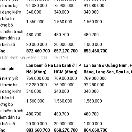
í trước bạ
91.080.000
75.900.000
91.080.000
í đăng kiểm
340.000
340.000
340.000
í bảo trì
1.560.000
1.560.000
1.560.000
ờng bộ
o hiểm trách
480.700
480.700
480.700
iệm dân sự
í biển số
20.000.000
20.000.000
1.000.000
ổng
872.460.700
857.270.700
853.460.700
á Lăn Bánh Kia Seltos 1.4 GT Line 2023
Lăn bánh ở Hà
Lăn bánh ở TP
Lăn bánh ở Quảng Ninh, 
oản phí
Nội (đồng)
HCM (đồng)
Bằng, Lạng Sơn, Sơn La,
á niêm yết
769.000.000
769.000.000
769.000.000
í trước bạ
92.280.000
76.900.000
92.280.000
í đăng kiểm
340.000
340.000
340.000
í bảo trì
1.560.000
1.560.000
1.560.000
ờng bộ
o hiểm trách
480.700
480.700
480.700
iệm dân sự
í biển số
20.000.000
20.000.000
1.000.000
ổng
883.660.700
868.270.700
864.660.700