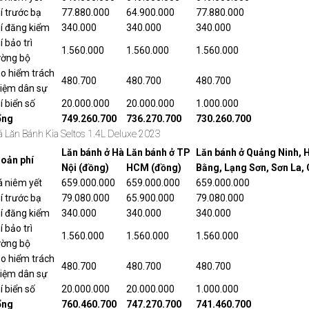
í trước bạ
77.880.000
64.900.000
77.880.000
í đăng kiểm
340.000
340.000
340.000
í bảo trì
1.560.000
1.560.000
1.560.000
ờng bộ
o hiểm trách
480.700
480.700
480.700
iệm dân sự
í biển số
20.000.000
20.000.000
1.000.000
ổng
749.260.700
736.270.700
730.260.700
á Lăn Bánh Kia Seltos 1.4L Deluxe 2023
Lăn bánh ở Hà
Lăn bánh ở TP
Lăn bánh ở Quảng Ninh, 
oản phí
Nội (đồng)
HCM (đồng)
Bằng, Lạng Sơn, Sơn La,
á niêm yết
659.000.000
659.000.000
659.000.000
í trước bạ
79.080.000
65.900.000
79.080.000
í đăng kiểm
340.000
340.000
340.000
í bảo trì
1.560.000
1.560.000
1.560.000
ờng bộ
o hiểm trách
480.700
480.700
480.700
iệm dân sự
í biển số
20.000.000
20.000.000
1.000.000
ổng
760.460.700
747.270.700
741.460.700