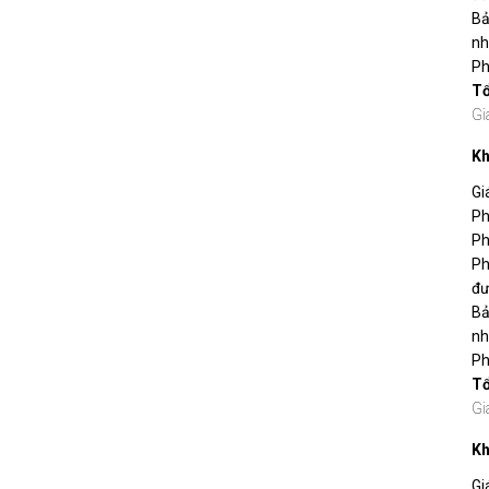
Bả
nh
Ph
T
Gi
Kh
Gi
Ph
Ph
Ph
đư
Bả
nh
Ph
T
Gi
Kh
Gi