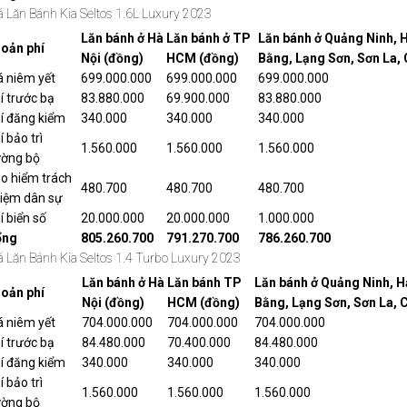
á Lăn Bánh Kia Seltos 1.6L Luxury 2023
Lăn bánh ở Hà
Lăn bánh ở TP
Lăn bánh ở Quảng Ninh, 
oản phí
Nội (đồng)
HCM (đồng)
Bằng, Lạng Sơn, Sơn La,
á niêm yết
699.000.000
699.000.000
699.000.000
í trước bạ
83.880.000
69.900.000
83.880.000
í đăng kiểm
340.000
340.000
340.000
í bảo trì
1.560.000
1.560.000
1.560.000
ờng bộ
o hiểm trách
480.700
480.700
480.700
iệm dân sự
í biển số
20.000.000
20.000.000
1.000.000
ổng
805.260.700
791.270.700
786.260.700
á Lăn Bánh Kia Seltos 1.4 Turbo Luxury 2023
Lăn bánh ở Hà
Lăn bánh TP
Lăn bánh ở Quảng Ninh, H
oản phí
Nội (đồng)
HCM (đồng)
Bằng, Lạng Sơn, Sơn La, 
á niêm yết
704.000.000
704.000.000
704.000.000
í trước bạ
84.480.000
70.400.000
84.480.000
í đăng kiểm
340.000
340.000
340.000
í bảo trì
1.560.000
1.560.000
1.560.000
ờng bộ