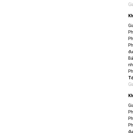
Gi
Kh
Gi
Ph
Ph
Ph
đư
Bả
nh
Ph
T
Gi
Kh
Gi
Ph
Ph
Ph
đư