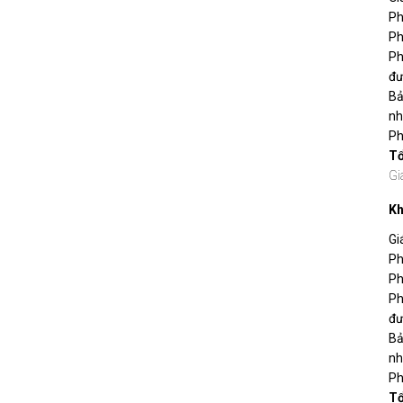
Ph
Ph
Ph
đư
Bả
nh
Ph
T
Gi
Kh
Gi
Ph
Ph
Ph
đư
Bả
nh
Ph
T