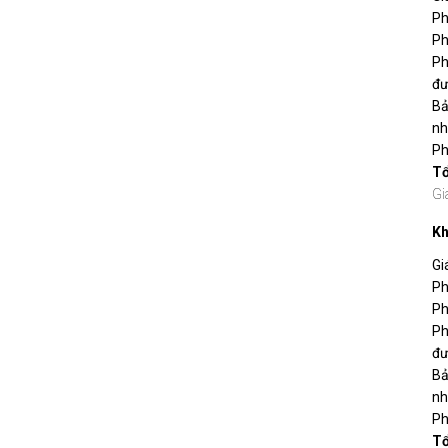
Ph
Ph
Ph
đư
Bả
nh
Ph
T
Gi
Kh
Gi
Ph
Ph
Ph
đư
Bả
nh
Ph
T