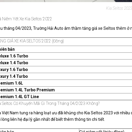
Kia Seltos 202
á Niêm Yết Xe Kia Seltos 2022
u tháng 04/2023, Trường Hải Auto âm thầm tăng giá xe Seltos thêm ở mộ
NG GIÁ XE KIA SELTOS 2022 (đồng)
iên bản
luxe 1.6 Turbo
luxe 1.4 Turbo
xury 1.6 Turbo
xury 1.4 Turbo
remium 1.6L
remium 1.4L Turbo Premium
emium 1.4L GT Line
a Seltos Có Khuyến Mãi Gì Trong Tháng 04/2023 Không?
a Việt Nam tung ra hàng loạt ưu đãi khủng cho Kia Seltos 2023 với nhiề
i lòng liên hệ đại lý gần nhất để biết thêm thông tin chi tiết.