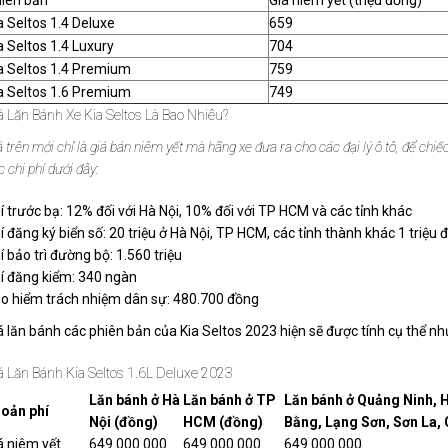
iên bản
Giá niêm yết (triệu đồng)
a Seltos 1.4 Deluxe
659
a Seltos 1.4 Luxury
704
a Seltos 1.4 Premium
759
a Seltos 1.6 Premium
749
á Lăn Bánh Xe Kia Seltos Là Bao Nhiêu?
á trên mới chỉ là giá bán niêm yết mà hãng xe đưa ra cho các đại lý ô tô, để chi
c chi phí dưới đây:
í trước bạ: 12% đối với Hà Nội, 10% đối với TP HCM và các tỉnh khác
í đăng ký biển số: 20 triệu ở Hà Nội, TP HCM, các tỉnh thành khác 1 triệu
í bảo trì đường bộ: 1.560 triệu
í đăng kiểm: 340 ngàn
o hiểm trách nhiệm dân sự: 480.700 đồng
á lăn bánh các phiên bản của Kia Seltos 2023 hiện sẽ được tính cụ thể nh
á Lăn Bánh Kia Seltos 1.6L Deluxe 2023
Lăn bánh ở Hà
Lăn bánh ở TP
Lăn bánh ở Quảng Ninh, 
oản phí
Nội (đồng)
HCM (đồng)
Bằng, Lạng Sơn, Sơn La,
á niêm yết
649.000.000
649.000.000
649.000.000