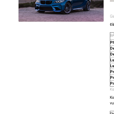
Gi
Đầ
BẢ
Ph
De
De
Lu
Lu
P
P
Pr
Ki
Ki
vu