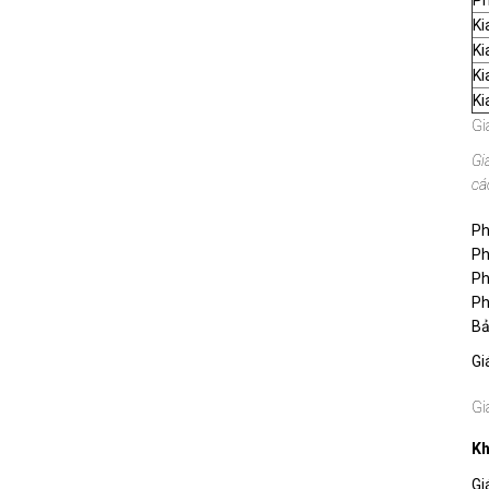
Ph
Ki
Ki
Ki
Ki
Gi
Gi
cá
Ph
Ph
Ph
Ph
Bả
Gi
Gi
Kh
Gi