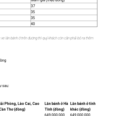
Giảm giá (triệu đồng)
37
35
35
40
ếc xe lăn bánh ở trên đường thì quý khách còn cần phải bỏ ra thêm
 đồng
ư sau:
Hải Phòng, Lào Cai, Cao
Lăn bánh ở Hà
Lăn bánh ở tỉnh
 Cần Thơ (đồng)
Tĩnh (đồng)
khác (đồng)
649.000.000
649.000.000