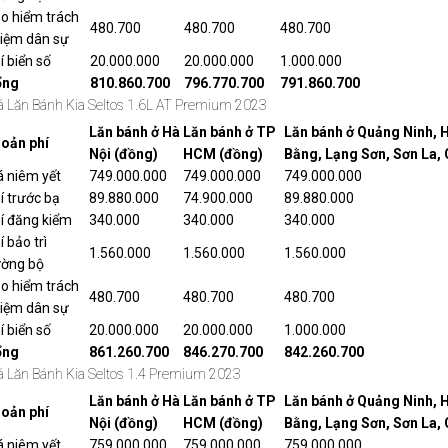
o hiểm trách
480.700
480.700
480.700
iệm dân sự
í biển số
20.000.000
20.000.000
1.000.000
ổng
810.860.700
796.770.700
791.860.700
á Lăn Bánh Kia Seltos 1.6L AT Premium 2023
Lăn bánh ở Hà
Lăn bánh ở TP
Lăn bánh ở Quảng Ninh, 
oản phí
Nội (đồng)
HCM (đồng)
Bằng, Lạng Sơn, Sơn La,
á niêm yết
749.000.000
749.000.000
749.000.000
í trước bạ
89.880.000
74.900.000
89.880.000
í đăng kiểm
340.000
340.000
340.000
í bảo trì
1.560.000
1.560.000
1.560.000
ờng bộ
o hiểm trách
480.700
480.700
480.700
iệm dân sự
í biển số
20.000.000
20.000.000
1.000.000
ổng
861.260.700
846.270.700
842.260.700
á Lăn Bánh Kia Seltos 1.4 Premium 2023
Lăn bánh ở Hà
Lăn bánh ở TP
Lăn bánh ở Quảng Ninh, 
oản phí
Nội (đồng)
HCM (đồng)
Bằng, Lạng Sơn, Sơn La,
á niêm yết
759.000.000
759.000.000
759.000.000