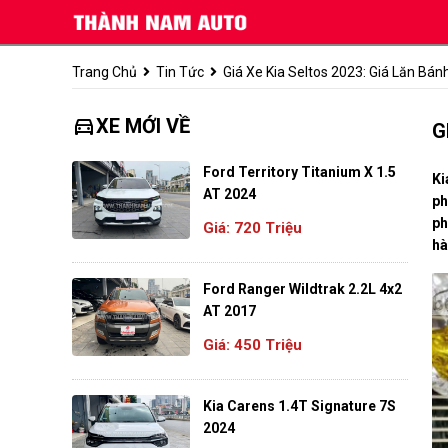
Trang Chủ
Tin Tức
Giá Xe Kia Seltos 2023: Giá Lăn Bá
directions_car
XE MỚI VỀ
G
Ford Territory Titanium X 1.5
Ki
AT 2024
ph
ph
Giá: 720 Triệu
hà
Ford Ranger Wildtrak 2.2L 4x2
AT 2017
Giá: 450 Triệu
Kia Carens 1.4T Signature 7S
2024