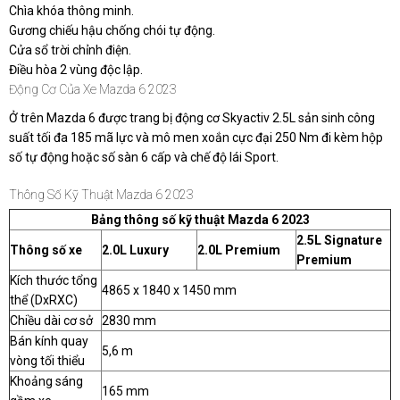
Chìa khóa thông minh.
Gương chiếu hậu chống chói tự động.
Cửa sổ trời chỉnh điện.
Điều hòa 2 vùng độc lập.
Động Cơ Của Xe Mazda 6 2023
Ở trên
Mazda 6
được trang bị động cơ Skyactiv 2.5L sản sinh công
suất tối đa 185 mã lực và mô men xoắn cực đại 250 Nm đi kèm hộp
số tự động hoặc số sàn 6 cấp và chế độ lái Sport.
Thông Số Kỹ Thuật Mazda 6 2023
Bảng thông số kỹ thuật Mazda 6 2023
2.5L Signature
Thông số xe
2.0L Luxury
2.0L Premium
Premium
Kích thước tổng
4865 x 1840 x 1450 mm
thể (DxRXC)
Chiều dài cơ sở
2830 mm
Bán kính quay
5,6 m
vòng tối thiểu
Khoảng sáng
165 mm