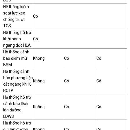
DSC
Hệ thống kiểm
soát lực kéo
Có
chống trượt
TCS
Hệ thống hỗ trợ
khởi hành
Có
ngang dốc HLA
Hệ thống cảnh
báo điểm mù
Không
Có
Có
BSM
Hệ thống cảnh
báo phương tiện
Không
Có
Có
cắt ngang khi lùi
RCTA
Hệ thống hỗ trợ
cảnh báo lệch
Không
Có
Có
làn đường
LDWS
Hệ thống hỗ trợ
giữ làn đường
Không
Có
Có