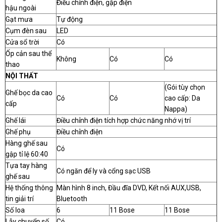
Điều chỉnh điện, gập điện
hậu ngoài
Gạt mưa
Tự động
Cụm đèn sau
LED
Cửa sổ trời
Có
Ốp cản sau thể
Không
Có
Có
thao
NỘI THẤT
(Gói tùy chọn
Ghế bọc da cao
Có
Có
cao cấp: Da
cấp
Nappa)
Ghế lái
Điều chỉnh điện tích hợp chức năng nhớ vị trí
Ghế phụ
Điều chỉnh điện
Hàng ghế sau
Có
gập tỉ lệ 60:40
Tựa tay hàng
Có ngăn để ly và cổng sạc USB
ghế sau
Hệ thống thông
Màn hình 8 inch, Đầu đĩa DVD, Kết nối AUX,USB,
tin giải trí
Bluetooth
Số loa
6
11 Bose
11 Bose
Lẫy chuyển số
Có