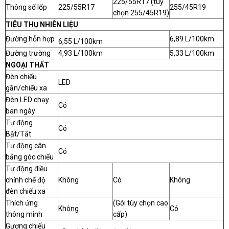
225/55R17 (tuỳ
Thông số lốp
225/55R17
255/45R19
chọn 255/45R19)
TIÊU THỤ NHIÊN LIỆU
Đường hỗn hợp
6,89 L/100km
6,55 L/100km
Đường trường
4,93 L/100km
5,33 L/100km
NGOẠI THẤT
Đèn chiếu
LED
gần/chiếu xa
Đèn LED chạy
Có
ban ngày
Tự động
Có
Bật/Tắt
Tự động cân
Có
bằng góc chiếu
Tự động điều
chỉnh chế độ
Không
Có
Không
đèn chiếu xa
Thích ứng
(Gói tùy chọn cao
Không
Có
thông minh
cấp)
Gương chiếu