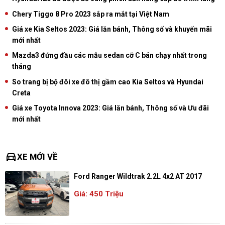
Chery Tiggo 8 Pro 2023 sắp ra mắt tại Việt Nam
Giá xe Kia Seltos 2023: Giá lăn bánh, Thông số và khuyến mãi
mới nhất
Mazda3 đứng đầu các mẫu sedan cỡ C bán chạy nhất trong
tháng
So trang bị bộ đôi xe đô thị gầm cao Kia Seltos và Hyundai
Creta
Giá xe Toyota Innova 2023: Giá lăn bánh, Thông số và Ưu đãi
mới nhất
directions_car
XE MỚI VỀ
Ford Ranger Wildtrak 2.2L 4x2 AT 2017
Giá: 450 Triệu