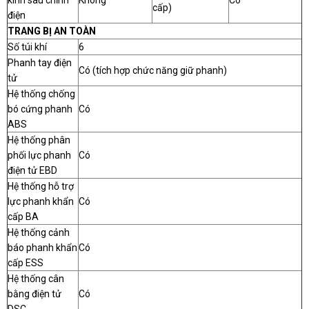
kính sau chỉnh
Không
Có
cấp)
điện
TRANG BỊ AN TOÀN
Số túi khí
6
Phanh tay điện
Có (tích hợp chức năng giữ phanh)
tử
Hệ thống chống
bó cứng phanh
Có
ABS
Hệ thống phân
phối lực phanh
Có
điện tử EBD
Hệ thống hỗ trợ
lực phanh khẩn
Có
cấp BA
Hệ thống cảnh
báo phanh khẩn
Có
cấp ESS
Hệ thống cân
bằng điện tử
Có