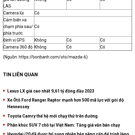
LAS
Camera lùi
Có
Cảm biến va
chạm phía sau/
Có
phía trước
Định vị GPS
Không
Có
Có
Camera 360 độ
Không
Có
Có
(Nguồn:
https://bonbanh.com/oto/mazda-6
)
TIN LIÊN QUAN
Lexus LX giá cao nhất 9,61 tỷ đồng đầu 2023
Xe Ôtô Ford Ranger Raptor mạnh hơn 500 mã lực với gói độ
Hennessey
Toyota Camry thế hệ mới chạy thử trên đường
Phân khúc SUV 7 chỗ tại Việt Nam: Tăng giá vẫn bán chạy
Hyundai i20 đã được bổ sung phiên bản nâng cấp để trình làng