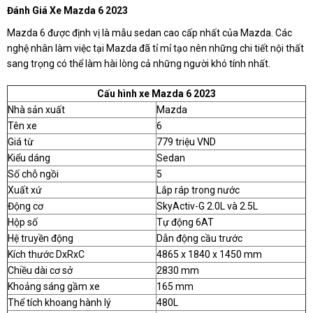
Đánh Giá Xe Mazda 6 2023
Mazda 6 được định vị là mẫu sedan cao cấp nhất của Mazda. Các
nghệ nhân làm việc tại Mazda đã tỉ mỉ tạo nên những chi tiết nội thất
sang trọng có thể làm hài lòng cả những người khó tính nhất.
Cấu hình xe Mazda 6 2023
Nhà sản xuất
Mazda
Tên xe
6
Giá từ
779 triệu VND
Kiểu dáng
Sedan
Số chỗ ngồi
5
Xuất xứ
Lắp ráp trong nước
Động cơ
SkyActiv-G 2.0L và 2.5L
Hộp số
Tự động 6AT
Hệ truyền động
Dẫn động cầu trước
Kích thước DxRxC
4865 x 1840 x 1450 mm
Chiều dài cơ sở
2830 mm
Khoảng sáng gầm xe
165 mm
Thể tích khoang hành lý
480L