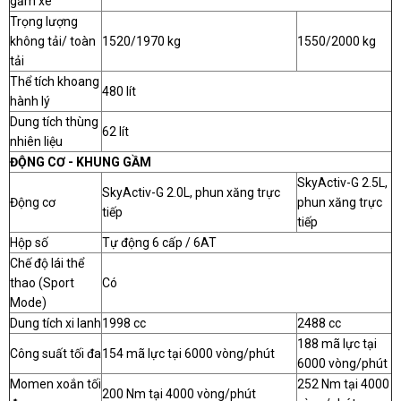
gầm xe
Trọng lượng
không tải/ toàn
1520/1970 kg
1550/2000 kg
tải
Thể tích khoang
480 lít
hành lý
Dung tích thùng
62 lít
nhiên liệu
ĐỘNG CƠ - KHUNG GẦM
SkyActiv-G 2.5L,
SkyActiv-G 2.0L, phun xăng trực
Động cơ
phun xăng trực
tiếp
tiếp
Hộp số
Tự động 6 cấp / 6AT
Chế độ lái thể
thao (Sport
Có
Mode)
Dung tích xi lanh
1998 cc
2488 cc
188 mã lực tại
Công suất tối đa
154 mã lực tại 6000 vòng/phút
6000 vòng/phút
Momen xoắn tối
252 Nm tại 4000
200 Nm tại 4000 vòng/phút