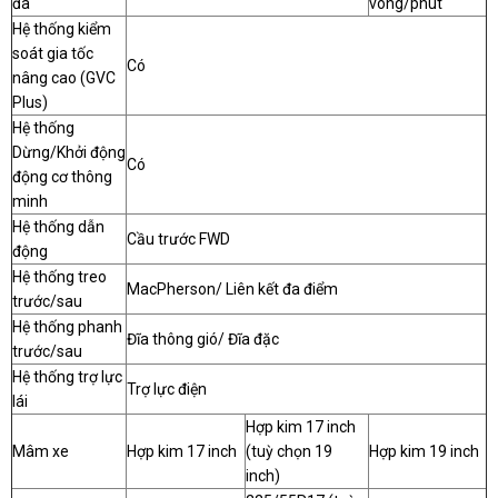
đa
vòng/phút
Hệ thống kiểm
soát gia tốc
Có
nâng cao (GVC
Plus)
Hệ thống
Dừng/Khởi động
Có
động cơ thông
minh
Hệ thống dẫn
Cầu trước FWD
động
Hệ thống treo
MacPherson/ Liên kết đa điểm
trước/sau
Hệ thống phanh
Đĩa thông gió/ Đĩa đặc
trước/sau
Hệ thống trợ lực
Trợ lực điện
lái
Hợp kim 17 inch
Mâm xe
Hợp kim 17 inch
(tuỳ chọn 19
Hợp kim 19 inch
inch)