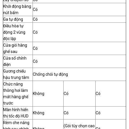
Khởi động bằng
Có
nút bấm
Ga tự động
Có
Điều hòa tự
động 2 vùng
Có
độc lập
Cửa gió hàng
Có
ghế sau
Cửa sổ chỉnh
Có
điện
Gương chiếu
Chống chói tự động
hậu trung tâm
Chức năng
thông hơi làm
Không
Có
Có
mát hàng ghế
trước
Màn hình hiển
Không
Có
Có
thị tốc độ HUD
Rèm che nắng
(Gói tùy chọn cao