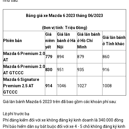
như sau:
Bảng giá xe Mazda 6 2023 tháng 06/2023
(Đơn vị tính: Triệu Đồng)
Giá
Giá lăn
Giá lăn bánh
Giá lăn bánh
Phiên bản
niêm
bánh ở Hà
ở Hồ Chí
ở Tỉnh khác
yết
Nội
Minh
Mazda 6 Premium 2.0
779
894
879
860
AT
Mazda 6 Premium 2.0
830
951
935
916
AT GTCCC
Mazda 6 Signature
Premium 2.5 AT
914
1046
1027
1008
GTCCC
Giá lăn bánh Mazda 6 2023 trên đã bao gồm các khoản phí sau:
Lệ phí trước bạ
Phí đăng kiểm đối với xe không đăng ký kinh doanh là 340.000 đồng
Phí bảo hiểm dân sự bắt buộc đối với xe 4 - 5 chỗ không đăng ký kinh