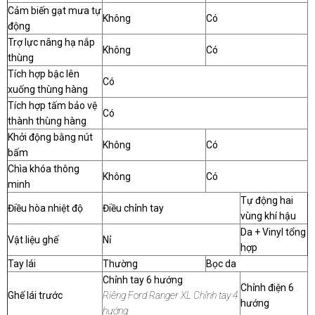
Cảm biến gạt mưa tự
Không
Có
động
Trợ lực nâng hạ nắp
Không
Có
thùng
Tích hợp bậc lên
Có
xuống thùng hàng
Tích hợp tấm bảo vệ
Có
thành thùng hàng
Khởi động bằng nút
Không
Có
bấm
Chìa khóa thông
Không
Có
minh
Tự động hai
Điều hòa nhiệt độ
Điều chỉnh tay
vùng khí hậu
Da + Vinyl tổng
Vật liệu ghế
Nỉ
hợp
Tay lái
Thường
Bọc da
Chỉnh tay 6 hướng
Chỉnh điện 6
Ghế lái trước
Riêng Ford Ranger XL Chỉnh tay 4
hướng
hướng