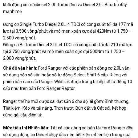
khối động cơ mớidiesel 2.0L Turbo đơn và Diesel 2.0L Biturbo đầy
mạnh mẽ
Động cơ Single Turbo Diesel 2.0L i4 TDCi có công suất tối đa 177 mã
lực tại 3.500 vòng/phút và mô men xoắn cực đại 420Nm từ 1.750 –
2.500 vòng/phút.
Động cơ Bi-Turbo Diesel 2.0L i4 TDCi có công suất tối đa 210 mã lực
tại 3.750 vòng/phút và mô men xoắn cực đại 500Nm từ 1.750 –
2.000 vòng/phút.
Chế độ vận hành:
Ford Ranger với các phiên bản động cơ 2.0L vẫn
sử dụng hộp số sàn hoặc số tự động Select Shift 6 cấp. Riêng với
phiên bản cao cấp Ranger Wildtrak được trang bị hộp số tự động 10
cấp như trên bản Ford Ranger Raptor.
Ranger thế hệ mới được cài đặt sẵn 6 chế độ lái gồm: Bình thường,
Tiết kiệm, Kéo và tải nặng, Trơn trượt, Bùn đất và Cát sỏi, kết hợp
cùng gài cầu điện tử.
Mức tiêu thị Nhiên liệu:
Tất cả các dòng xe bán tải Ford Ranger đều
sử dụng động cơ Diesel chạy dầu nên tiết kiệm nhiên liệu trong quá