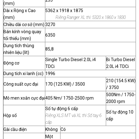
(mm)
Dài x Rộng x Cao
5362 x 1918 x 1875
(mm)
Riêng Ranger XL thì: 5320 x 1860 x 1830
Chiều dài cơ sở (mm)
3270
Bán kính vòng quay
6350
tối thiểu (mm)
Dung tích thùng
85,8
nhiên liệu (lít)
Single Turbo Diesel 2.0L i4
Bi Turbo Diesel
Động cơ
TDCi
2.0L i4 TDCi
Dung tích xi lanh (cc)
1996
210 (154.5 KW)
Công suất cực đại
170 (125 KW) / 3500
/ 3750
500Nm / 1750-
Mô men xoắn cực đại
405 Nm/ 1750-2500 rpm
2000 rpm
Số tự động 6 cấp
Số tự động 10
Hộp số
Riêng XLS MT và XL thì Số tay 6
cấp
cấp
Gài cầu điện
Không
Có
Một