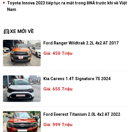
Toyota Innova 2023 tiếp tục ra mắt trong ĐNÁ trước khi về Việt
Nam
directions_car
XE MỚI VỀ
Ford Ranger Wildtrak 2.2L 4x2 AT 2017
Giá: 450 Triệu
Kia Carens 1.4T Signature 7S 2024
Giá: 655 Triệu
Ford Everest Titanium 2.0L 4x2 AT 2022
Giá: 999 Triệu