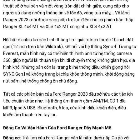
thuật số ở hai bên và một vòng tròn đặt chính giữa, cung cấp cho
người sử dụng những thông tin về tốc độ, vòng tua máy,... Vô lăng
Ranger 2023 mới được nâng cấp trợ lực điện cho cả phiên bản thấp
Ranger XL 4x4 MT và XLS 4x2 MT cũng như XLS 4x2 AT.
Nổi bật ở cabin là màn hình thông tin - giải trí kích thước 10 inch đặt
dọc (12 inch trên bản Wildtrak), kết nối với hệ thống Sync 4. Tương tự
Everest, màn hình này có thể hiển thị hình ảnh từ hệ thống camera
360, giúp người lái thuận tiện khi di chuyển trong không gian hẹp, địa
hình khó. Những bản còn lại trang bị hệ thống điều khiển giọng nói
SYNC Gen I và không trang bị chìa khóa thông minh, khởi động bằng
nút bấm, hệ thống chống ồn chủ động.
Tất cả các phiên bản của Ford Ranger 2023 đều sở hữu các tiện ích
tiêu chuẩn khác như: Hệ thống âm thanh gồm AM/FM, CD 1 đĩa.
MP3, Ipod & USB, Bluetooth, 6 loa, cửa kính điều khiển điện, điều
khiển âm thanh trên tay lái.
Động Cơ Và Vận Hành Của Ford Ranger Đầy Mạnh Mẽ
Động cơ:
Trái tim của Ford Ranger vẫn là nằm dưới nắp Ca pô với