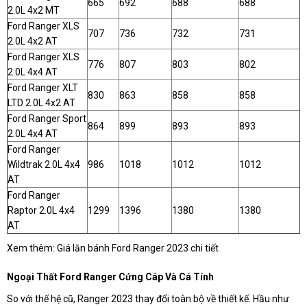
665
692
688
688
2.0L 4x2 MT
Ford Ranger XLS
707
736
732
731
2.0L 4x2 AT
Ford Ranger XLS
776
807
803
802
2.0L 4x4 AT
Ford Ranger XLT
830
863
858
858
LTD 2.0L 4x2 AT
Ford Ranger Sport
864
899
893
893
2.0L 4x4 AT
Ford Ranger
Wildtrak 2.0L 4x4
986
1018
1012
1012
AT
Ford Ranger
Raptor 2.0L 4x4
1299
1396
1380
1380
AT
Xem thêm:
Giá lăn bánh Ford Ranger 2023 chi tiết
Ngoại Thất Ford Ranger Cứng Cáp Và Cá Tính
So với thế hệ cũ, Ranger 2023 thay đổi toàn bộ về thiết kế. Hầu như