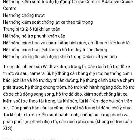
Hệ thống kiểm soát tốc độ tự động: Cruise Control, Adaptive Cruise
Control
Hệ thống chống trượt
Hệ thống kiểm soát chống lật xe theo tải trọng
Trang bị từ 2-6 túi khí an toàn
Hệ thống hỗ trợ phanh khẩn cấp
Hệ thống cảnh báo va chạm bằng hình ảnh, âm thanh trên kính lái
Hệ thống cảnh báo lệch làn và hỗ trợ duy trì làn đường
Hệ thống chống ồn chủ động khiến trong Cabin rất yên tĩnh.
Trong đó, phiên bản Wildtrak được trang bị: Cảm biến hỗ trợ đỗ xe
trước và sau, camera lùi, hệ thống cân bằng điện tử, hệ thống cảnh
báo lệch làn và hỗ trợ duy trì làn đường, hệ thống cảnh báo va chạm
phía trước, hệ thống chống trộm, hỗ trợ khởi hành ngang dốc, hỗ trợ
đỗ xe chủ động song song, hỗ trợ đổ đèo, kiểm soát chống lật xe,
kiểm soát xe theo tải trọng, túi khí bên, túi khí rèm dọc hai bên trần
xe,.. Các phiên bản còn lại cũng có một số trang bị đáng chú ý như:
Túi khí phía trước, kiểm soát hành trình, chống bó cứng phanh và
phân phối lực phanh điện tử, cảm biến phía sau (không có trên bản
XLS).