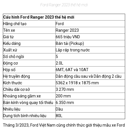
Ford Ranger 2023 thế hệ mới
Cấu hình Ford Ranger 2023 thế hệ mới
Hãng chế tạo
Ford
Tên xe
Ranger 2023
Giá từ
665 triệu VND
Kiểu dáng
Bán tải (Pickup)
Xuất xứ
Lắp ráp trong nước
Số chỗ ngồi
5
Động cơ
2.0L
Hộp số
6MT, 6AT và 10AT
Hệ truyền động
Dẫn động cầu sau và Dẫn động 2 cầu
Kích thước
5362 x 1918 x 1875 mm
Chiều dài cơ sở
3.270 mm
Khoảng sáng gầm xe
200 mm
Bán kính vòng quay tổi thiểu
6.350 mm
Nhiêu liệu
Dầu
Dung tích bình nhiêu liệu
80L
Tháng 3/2023, Ford Việt Nam cũng chính thức giới thiệu mẫu xe Ford