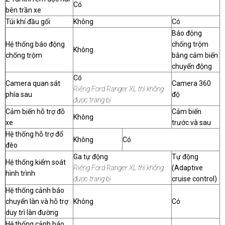
Có
bên trần xe
Túi khí đầu gối
Không
Có
Báo động
Hệ thống báo động
chống trộm
Không
chống trộm
bằng cảm biến
chuyển động
Có
Camera quan sát
Camera 360
Riêng Ford Ranger XL thì không
phía sau
độ
được trang bị
Cảm biến hỗ trợ đỗ
Cảm biến
Không
xe
trước và sau
Hệ thống hỗ trợ đổ
Không
Có
đèo
Ga tự động
Tự động
Hệ thống kiểm soát
Riêng Ford Ranger XL thì không
(Adaptive
hình trình
được trang bị
cruise control)
Hệ thống cảnh báo
chuyển làn và hỗ trợ
Không
Có
duy trì làn đường
Hệ thống cảnh báo