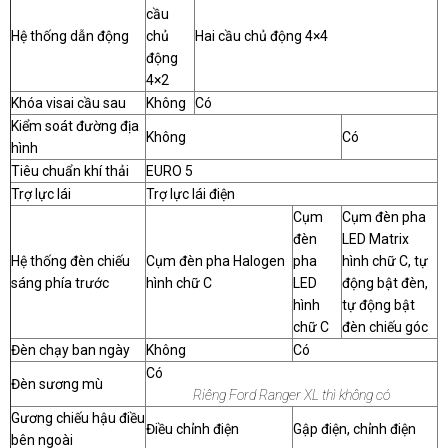
cầu
Hệ thống dẫn động
chủ
Hai cầu chủ động 4×4
động
4×2
Khóa visai cầu sau
Không
Có
Kiểm soát đường địa
Không
Có
hình
Tiêu chuẩn khí thải
EURO 5
Trợ lực lái
Trợ lực lái điện
Cụm
Cụm đèn pha
đèn
LED Matrix
Hệ thống đèn chiếu
Cụm đèn pha Halogen
pha
hình chữ C, tự
sáng phía trước
hình chữ C
LED
động bật đèn,
hình
tự động bật
chữ C
đèn chiếu góc
Đèn chạy ban ngày
Không
Có
Có
Đèn sương mù
Riêng Ford Ranger XL thì không có
Gương chiếu hậu điều
Điều chỉnh điện
Gập điện, chỉnh điện
bên ngoài