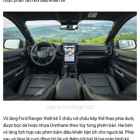
hoặc phân tâm khi điều khiển xe.
Cabin xe Ford Ranger 2023
Vô lăng Ford Ranger thiết kế 3 chấu với chấu kép thể thao phía dưới,
được bọc da hoặc nhựa Urethane theo tùy từng phiên bản. Hai bên
vô lăng tích hợp các phím bấm điều khiển tiện ích cho người lái. Phía
sau vô lăng là cụm đồng hồ lái với điểm nổi bật là hai màn hình kỹ