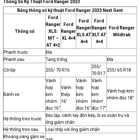
Thông Số Kỹ Thuật Ford Ranger 2023
Bảng thông số kỹ thuật Ford Ranger 2023 Next Gent
Ford
Ford
Ford
Ranger
Ford
Ranger
Ranger
Ford Ranger
Thông số
XLS
:
Ranger
XLS AT
XLT AT
Wildtrak
MT –
XL 4×4
4×4
4×4
AT 4×2
Phanh trước
Đĩa
Phanh sau
Tang trống
Đĩa
255/
Cỡ lốp
255/ 70 R16
255/ 65 R18
70 R17
Vành
Vành
Vành
hợp
Vành
hợp
hợp
Vành hợp kim
Bánh xe
kim
thép
kim
kim
nhôm đúc 18″
nhôm
16″
nhôm
nhôm
đúc 16″
đúc 16″
đúc 17″
Độc lập, cánh tay đòn kép, lò xo xoắn trụ và
Hệ thống treo trước
ống giảm chấn
Hệ thống treo sau
Loại nhíp với ống giảm chấn
Khoảng sáng gầm xe
235