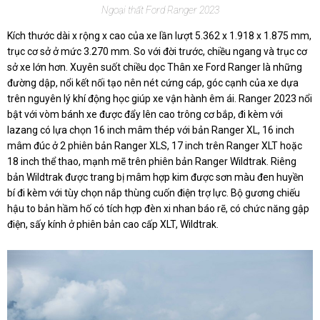
Ngoại thất Ford Ranger 2023
Kích thước dài x rộng x cao của xe lần lượt 5.362 x 1.918 x 1.875 mm,
trục cơ sở ở mức 3.270 mm. So với đời trước, chiều ngang và trục cơ
sở xe lớn hơn. Xuyên suốt chiều dọc Thân xe Ford Ranger là những
đường dập, nổi kết nối tạo nên nét cứng cáp, góc cạnh của xe dựa
trên nguyên lý khí động học giúp xe vận hành êm ái. Ranger 2023 nổi
bật với vòm bánh xe được đẩy lên cao trông cơ bắp, đi kèm với
lazang có lựa chọn 16 inch mâm thép với bản Ranger XL, 16 inch
mâm đúc ở 2 phiên bản Ranger XLS, 17 inch trên Ranger XLT hoặc
18 inch thể thao, mạnh mẽ trên phiên bản Ranger Wildtrak. Riêng
bản Wildtrak được trang bị mâm hợp kim được sơn màu đen huyền
bí đi kèm với tùy chọn nắp thùng cuốn điện trợ lực. Bộ gương chiếu
hậu to bản hầm hố có tích hợp đèn xi nhan báo rẽ, có chức năng gập
điện, sấy kính ở phiên bản cao cấp XLT, Wildtrak.