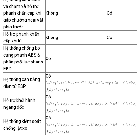
va chạm và hỗ trợ
phanh khẩn cấp khi
Không
Có
gặp chướng ngại vật
phía trước
Hỗ trợ phanh khẩn
Không
Có
cấp khi lùi
Hệ thống chống bó
cứng phanh ABS &
Có
phân phối lực phanh
EBD
Có
Hệ thống cân bằng
Riêng Ford Ranger XLS MT và Ranger XL thì không
điện tử ESP
được trang bị
Có
Hỗ trợ khởi hành
Riêng Ranger XL và Ford Ranger XLS MT thì không
ngang dốc
được trang bị
Có
Hệ thống kiểm soát
Riêng Ranger XL và Ford Ranger XLS MT thì không
chống lật xe
được trang bị