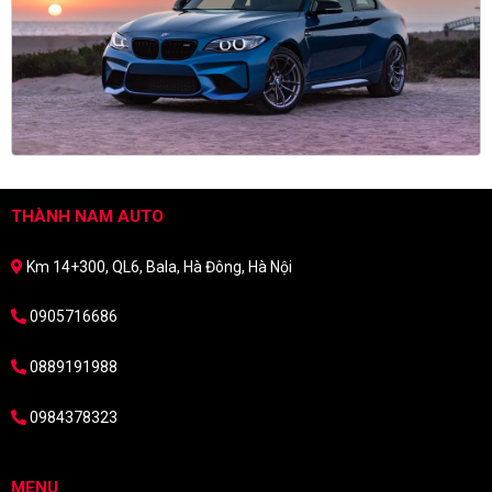
THÀNH NAM AUTO
Km 14+300, QL6, Bala, Hà Đông, Hà Nội
0905716686
0889191988
0984378323
MENU