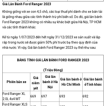
Giá Lăn Bánh Ford Ranger 2023
Không giống với xe con 4,5 chỗ, các loại thuế phí dành cho xe bán tải
là giống nhau giữa các tỉnh thành trừ phí biển số. Do đó, giá lăn bánh
Ford Ranger 2023 không có nhiều sự khác biệt giữa Hà Nội, TP HCM
và các tỉnh thành khác.
Kể từ ngày 1/07/2023 đến hết ngày 31/12/2023 xe sản xuất và lắp
ráp trong nước sẽ được giảm 50% phí trước bạ theo quy định của
nhà nước. Vì vậy, Giá lăn bánh Ford Ranger 2023 cụ thể như sau:
BẢNG TÍNH GIÁ LĂN BÁNH FORD RANGER 2023
(Triệu Đồng)
Giá lăn
Giá
Giá lăn bánh ở
Giá lăn bánh
Phiên bản xe
bánh ở Hà
niêm
Hồ Chí Minh
ởTỉnh khác
Nội
yết
Ford Ranger XL
669
697
693
692
2.0L 4x4 MT
Ford Ranger XLS