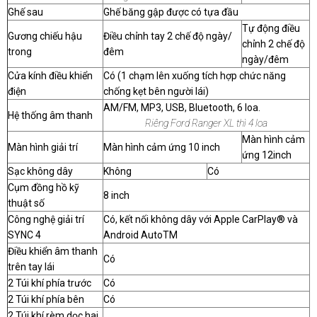
Ghế sau
Ghế băng gập được có tựa đầu
Tự động điều
Gương chiếu hậu
Điều chỉnh tay 2 chế độ ngày/
chỉnh 2 chế độ
trong
đêm
ngày/đêm
Cửa kính điều khiển
Có (1 chạm lên xuống tích hợp chức năng
điện
chống kẹt bên người lái)
AM/FM, MP3, USB, Bluetooth, 6 loa.
Hệ thống âm thanh
Riêng Ford Ranger XL thì 4 loa
Màn hình cảm
Màn hình giải trí
Màn hình cảm ứng 10 inch
ứng 12inch
Sạc không dây
Không
Có
Cụm đồng hồ kỹ
8 inch
thuật số
Công nghệ giải trí
Có, kết nối không dây với Apple CarPlay® và
SYNC 4
Android AutoTM
Điều khiển âm thanh
Có
trên tay lái
2 Túi khí phía trước
Có
2 Túi khí phía bên
Có
2 Túi khí rèm dọc hai