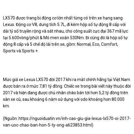
LX570 được trang bị động cơ lớn nhất từng có trên xe hạng sang
Lexus. Động cơ V8, dung tích 5.7L, đi kèm hộp số tự động 8 cấp với
dải tỷ số truyền rộng và sát nhau, cho công suất cực đại 367 mã lực
tại 5.600vòng/phút & Mô men xoắn 530Nm. Đi cùng đó là hộp số tự
động 8 cấp và 5 chế độ lái trên xe, gồm: Normal, Eco, Comfort,
Sports và Sports +.
Mức giá xe Lexus LX570 đời 2017 khi ra mắt chính hãng tại Việt Nam
được bán ra ở mức 7,81 tỷ đồng. Chiếc xe trong bài viết này thuộc đời
2017 và hiện đang được chủ nhân chào bán tới hơn 5,2 tỷ đồng trên
sàn xe cũ, sau khoảng 6 năm sử dụng với odo khoảng hơn 80.000
km.
(Nguồn:
https://nguoiduatin.vn/inh-cao-giu-gia-lexus-lx570-oi-2017-
van-uoc-chao-ban-hon-5-ty-ong-a623853.html
)