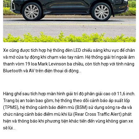
Xe cũng được tích hợp hệ thống đèn LED chiếu sáng khu vực để chân
và mở cửa tự động khi chạm vào tay nắm. Hệ thống giải trí ngoài âm
thanh vòm 19 loa Mark Levinson ba chiều, còn tích hợp với tính năng
Bluetooth và AV trên điện thoại di động...
Hàng ghế sau tích hợp màn hình giải trí độ phân giải cao cỡ 11,6 inch.
Trang bị an toàn bao gồm; hệ thống theo dõi cảnh báo áp suất lốp
(TPMS), hệ thống cảnh báo điểm mù (BSM) sử dụng sóng ra-đa và
chức năng cảnh báo điểm mù khi lùi (Rear Cross Traffic Alert) phát
hiện và thông báo khi phương tiện khác tiến đến vùng không gian xe
sẽ lùi...