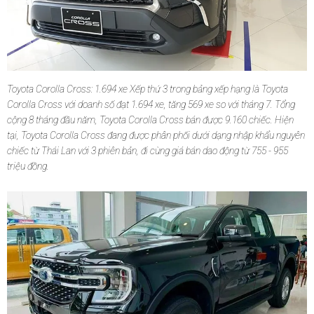
Toyota Corolla Cross: 1.694 xe Xếp thứ 3 trong bảng xếp hạng là Toyota
Corolla Cross với doanh số đạt 1.694 xe, tăng 569 xe so với tháng 7. Tổng
cộng 8 tháng đầu năm, Toyota Corolla Cross bán được 9.160 chiếc. Hiện
tại, Toyota Corolla Cross đang được phân phối dưới dạng nhập khẩu nguyên
chiếc từ Thái Lan với 3 phiên bản, đi cùng giá bán dao động từ 755 - 955
triệu đồng.