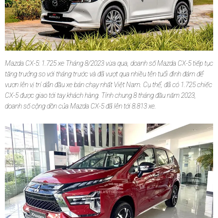
Mazda CX-5: 1.725 xe Tháng 8/2023 vừa qua, doanh số Mazda CX-5 tiếp tục
tăng trưởng so với tháng trước và đã vượt qua nhiều tên tuổi đình đám để
vươn lên vị trí dẫn đầu xe bán chạy nhất Việt Nam. Cụ thể, đã có 1.725 chiếc
CX-5 được giao tới tay khách hàng. Tính chung 8 tháng đầu năm 2023,
doanh số cộng dồn của Mazda CX-5 đã lên tới 8.813 xe.