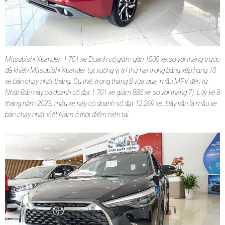
Mitsubishi Xpander: 1.701 xe Doanh số giảm gần 1000 xe so với tháng trước
đã khiến Mitsubishi Xpander tụt xuống vị trí thứ hai trong bảng xếp hạng 10
xe bán chạy nhất tháng. Cụ thể, trong tháng 8 vừa qua, mẫu MPV đến từ
Nhật Bản này có doanh số đạt 1.701 xe giảm 885 xe so với tháng 7). Lũy kế 8
tháng năm 2023, mẫu xe này có doanh số đạt 12.269 xe. Đây vẫn là mẫu xe
bán chạy nhất Việt Nam ở thời điểm hiện tại.