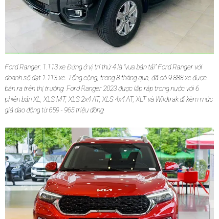
Ford Ranger: 1.113 xe Đứng ở vị trí thứ 4 là “vua bán tải” Ford Ranger với
doanh số đạt 1.113 xe. Tổng cộng, trong 8 tháng qua, đã có 9.888 xe được
bán ra trên thị trường. Ford Ranger 2023 được lắp ráp trong nước với 6
phiên bản XL, XLS MT, XLS 2x4 AT, XLS 4x4 AT, XLT và Wildtrak đi kèm mức
giá dao động từ 659 - 965 triệu đồng.