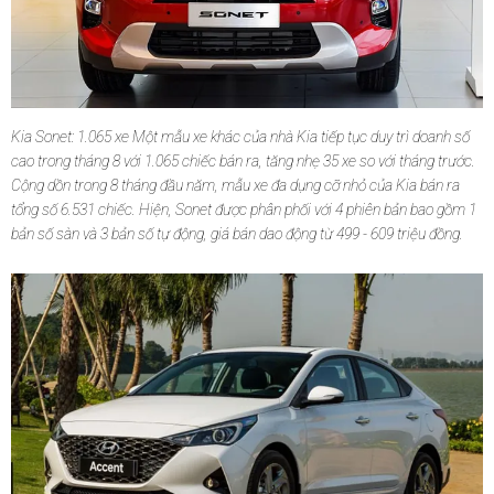
Kia Sonet: 1.065 xe Một mẫu xe khác của nhà Kia tiếp tục duy trì doanh số
cao trong tháng 8 với 1.065 chiếc bán ra, tăng nhẹ 35 xe so với tháng trước.
Cộng dồn trong 8 tháng đầu năm, mẫu xe đa dụng cỡ nhỏ của Kia bán ra
tổng số 6.531 chiếc. Hiện, Sonet được phân phối với 4 phiên bản bao gồm 1
bản số sàn và 3 bản số tự động, giá bán dao động từ 499 - 609 triệu đồng.