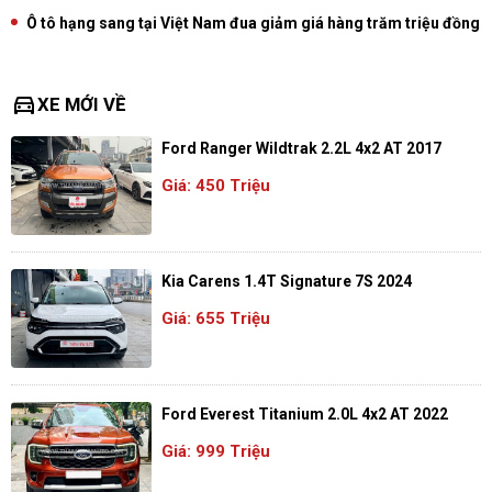
Ô tô hạng sang tại Việt Nam đua giảm giá hàng trăm triệu đồng
directions_car
XE MỚI VỀ
Ford Ranger Wildtrak 2.2L 4x2 AT 2017
Giá: 450 Triệu
Kia Carens 1.4T Signature 7S 2024
Giá: 655 Triệu
Ford Everest Titanium 2.0L 4x2 AT 2022
Giá: 999 Triệu