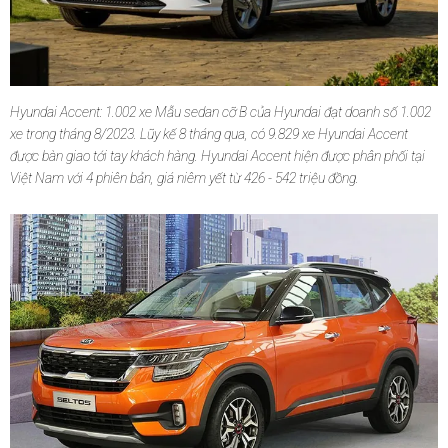
Hyundai Accent: 1.002 xe Mẫu sedan cỡ B của Hyundai đạt doanh số 1.002
xe trong tháng 8/2023. Lũy kế 8 tháng qua, có 9.829 xe Hyundai Accent
được bàn giao tới tay khách hàng. Hyundai Accent hiện được phân phối tại
Việt Nam với 4 phiên bản, giá niêm yết từ 426 - 542 triệu đồng.