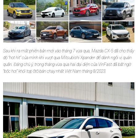
Sau khi ra mắt phiên bản mới vào tháng 7 vừa qua, Mazda CX-5 đã cho thấy
độ “hot hit” của mình khi vượt qua Mitsubishi Xpander để dành ngôi vị quán
quân. Đáng chú ý, trong tháng vừa qua hai đại diện của VinFast đã bất ngờ
“bốc hơi” khỏi top ôtô bán chạy nhất Việt Nam tháng 8/2023.