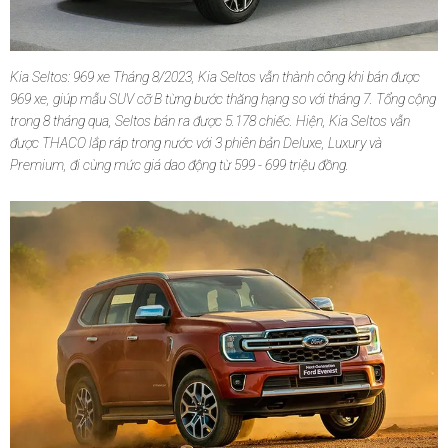
Kia Seltos: 969 xe Tháng 8/2023, Kia Seltos vẫn thành công khi bán được
969 xe, giúp mẫu SUV cỡ B từng bước thăng hạng so với tháng 7. Tổng cộng
trong 8 tháng qua, Seltos bán ra được 5.178 chiếc. Hiện, Kia Seltos vẫn
được THACO lắp ráp trong nước với 3 phiên bản Deluxe, Luxury và
Premium, đi cùng mức giá dao động từ 599 - 699 triệu đồng.