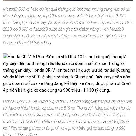
Mazda3: 560 xe Mặc dù kết quả không quá “đột phá” nhưng cũng vừa đủ để
Mazda3 góp mặt trong top 10 xe bán chạy nhất tháng với vị trí thứ 9. Kết
thúc tháng 8, mẫu xe này ghi nhận doanh số đạt 560 xe. Lũy kế 8 tháng năm
2023, có 3.696 xe Mazda3 được bàn giao tới khách hàng. Hiện Mazda3
được phân phối với 3 phiên bản Deluxe, Luxury và Premium, giá bán dao
động từ 699 - 789 triệu đồng.
Honda CR-V: 519 xe Đứng ở vị trí thứ 10 trong bảng xếp hạng là đại diện đến
từ thương hiệu Honda với doanh số 519 xe. Trong vài tháng gần đây, Honda
CR-V liên tục nhận được ưu đãi từ đại lý, cùng với đó là hỗ trợ 50 % lệ phí
trước bạ từ Chính phủ. Điều này phần nào giúp doanh số của xe tăng đáng
kể. Hiện xe đang được phân phối với 4 phiên bản, giá xe dao động từ 998
triệu - 1,138 tỷ đồng.