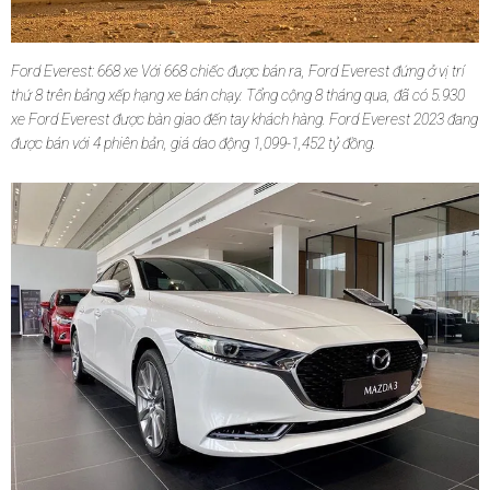
Ford Everest: 668 xe Với 668 chiếc được bán ra, Ford Everest đứng ở vị trí
thứ 8 trên bảng xếp hạng xe bán chạy. Tổng cộng 8 tháng qua, đã có 5.930
xe Ford Everest được bàn giao đến tay khách hàng. Ford Everest 2023 đang
được bán với 4 phiên bản, giá dao động 1,099-1,452 tỷ đồng.