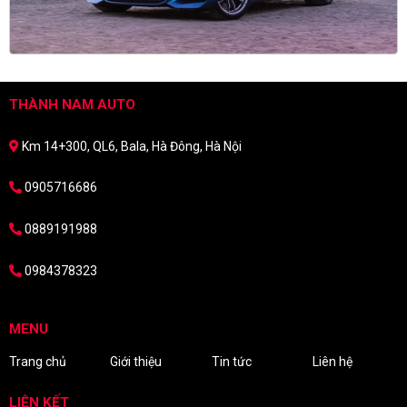
THÀNH NAM AUTO
Km 14+300, QL6, Bala, Hà Đông, Hà Nội
0905716686
0889191988
0984378323
MENU
Trang chủ
Giới thiệu
Tin tức
Liên hệ
LIÊN KẾT