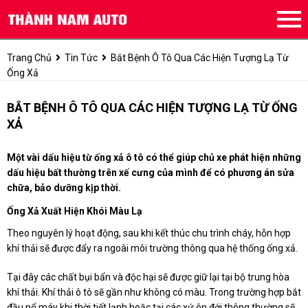
Trang Chủ
Tin Tức
Bắt Bệnh Ô Tô Qua Các Hiện Tượng Lạ Từ
Ống Xả
BẮT BỆNH Ô TÔ QUA CÁC HIỆN TƯỢNG LẠ TỪ ỐNG
XẢ
Một vài dấu hiệu từ ống xả ô tô có thể giúp chủ xe phát hiện những
dấu hiệu bất thường trên xế cưng của mình để có phương án sửa
chữa, bảo dưỡng kịp thời.
Ống Xả Xuất Hiện Khói Màu Lạ
Theo nguyên lý hoạt động, sau khi kết thúc chu trình cháy, hỗn hợp
khí thải sẽ được đẩy ra ngoài môi trường thông qua hệ thống ống xả.
Tại đây các chất bụi bẩn và độc hại sẽ được giữ lại tại bộ trung hòa
khí thải. Khí thải ô tô sẽ gần như không có màu. Trong trường hợp bắt
đầu nổ máy khi thời tiết lạnh hoặc tại các xứ ôn đới thông thường sẽ