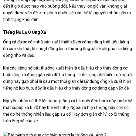
đến ít gió được nạp vào buồng đốt. Nếu thay lọc gió vẫn không giải
quyết được vấn đề, kim phun nhiên liệu có thể là nguyên nhân gây ra
tình trạng khói đen.
Tiếng Nổ Lạ Ở Ống Xả
Ống xả được các nhà sản xuất thiết kế với công năng triệt tiêu tiếng
ồn của khí thải, khi hoạt động bình thường ống xả sẽ chỉ phát ra tiếng
động nhỏ và đều.
Khi các tiếng nổ bất thường xuất hiện là dấu hiệu cho thấy động cơ
hoặc ống xả đang gặp vấn đề hư hỏng. Tình trạng phổ biến mà người
dùng hay gặp phải là sau một thời gian dài sử dụng ống xả xuất hiện
tiếng nổ lụp bụp, đây là dấu hiệu cho thấy động cơ đang gặp vấn đề.
Nguyên nhân có thể tới từ bugi, ống xả bị muội đen bám dày, hoặc bề
mặt xupap xả bị rỗ hay bị kênh nhẹ. Ngoài ra hiện tượng này còn có
thể do hệ thống nhiên liệu gặp sự cố. Hay đơn giản chỉ vì có lỗ thủng
trên ống xả của xe.