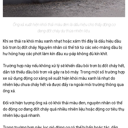
Ống xả xuất hiện khói thải màu đen là dấu hiệu cho thấy động cơ
đang đốt cháy dư thừa nhiên liệu.
Khi xe thải ra khói màu xanh nhạt hoặc xám thì đây là dấu hiệu dầu
bôi trơn bị đốt cháy. Nguyên nhân có thể tới từ các xéc-măng dầu bị
hư hỏng hay các phớt làm kín đầu xu-páp không đủ kín khít.
Trường hợp này nếu không xử lý sẽ khiến dầu bôi trơn bị đốt cháy hết,
dẫn tới thiếu dầu bôi trơn và gây ra bó máy. Trong một số trường hợp
xe sử dụng động cơ xăng sẽ xuất hiện khói màu xanh lá nhạt do
nhiên liệu chưa cháy hết và được đẩy ra ngoài môi trường thông qua
ống xả.
Đối với hiện tượng ống xả có khói thải màu đen, nguyên nhân có thể
do động cơ đang đốt cháy quá nhiều nhiên liệu hoặc động cơ tiêu thụ
nhiên liệu quá nhanh.
Trong trường hợp này, lọc gió động cơ có thể bị bẩn hoặc tắc, dẫn