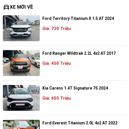
directions_car
XE MỚI VỀ
Ford Territory Titanium X 1.5 AT 2024
Giá: 720 Triệu
Ford Ranger Wildtrak 2.2L 4x2 AT 2017
Giá: 450 Triệu
Kia Carens 1.4T Signature 7S 2024
Giá: 655 Triệu
Ford Everest Titanium 2.0L 4x2 AT 2022