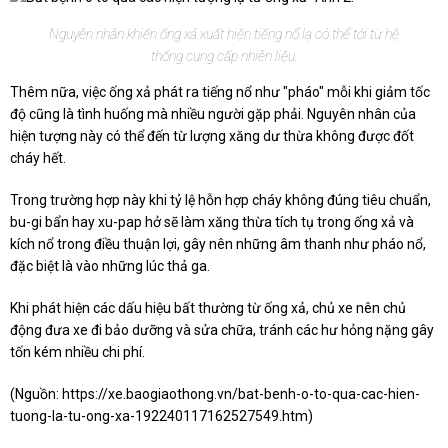
Nguyên nhân khiến ống xả xuất hiện tiếng nổ lạ có thể tới từ hệ
thống cung cấp nhiên liệu.
Thêm nữa, việc ống xả phát ra tiếng nổ như "pháo" mỗi khi giảm tốc
độ cũng là tình huống mà nhiều người gặp phải. Nguyên nhân của
hiện tượng này có thể đến từ lượng xăng dư thừa không được đốt
cháy hết.
Trong trường hợp này khi tỷ lệ hỗn hợp cháy không đúng tiêu chuẩn,
bu-gi bẩn hay xu-pap hở sẽ làm xăng thừa tích tụ trong ống xả và
kích nổ trong điều thuận lợi, gây nên những âm thanh như pháo nổ,
đặc biệt là vào những lúc thả ga.
Khi phát hiện các dấu hiệu bất thường từ ống xả, chủ xe nên chủ
động đưa xe đi bảo dưỡng và sửa chữa, tránh các hư hỏng nặng gây
tốn kém nhiều chi phí.
(Nguồn:
https://xe.baogiaothong.vn/bat-benh-o-to-qua-cac-hien-
tuong-la-tu-ong-xa-192240117162527549.htm
)