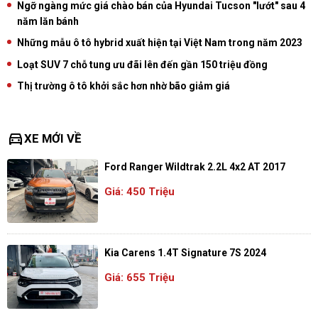
Ngỡ ngàng mức giá chào bán của Hyundai Tucson "lướt" sau 4
năm lăn bánh
Những mẫu ô tô hybrid xuất hiện tại Việt Nam trong năm 2023
Loạt SUV 7 chỗ tung ưu đãi lên đến gần 150 triệu đồng
Thị trường ô tô khởi sắc hơn nhờ bão giảm giá
directions_car
XE MỚI VỀ
Ford Ranger Wildtrak 2.2L 4x2 AT 2017
Giá: 450 Triệu
Kia Carens 1.4T Signature 7S 2024
Giá: 655 Triệu