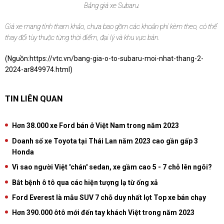
Bảng giá xe Subaru.
Giá xe mang tính tham khảo, chưa bao gồm các khoản phí kèm theo, có thể
thay đổi tùy thuộc từng thời điểm, đại lý và khu vực bán.
(Nguồn:
https://vtc.vn/bang-gia-o-to-subaru-moi-nhat-thang-2-
2024-ar849974.html
)
TIN LIÊN QUAN
Hơn 38.000 xe Ford bán ở Việt Nam trong năm 2023
Doanh số xe Toyota tại Thái Lan năm 2023 cao gần gấp 3
Honda
Vì sao người Việt 'chán' sedan, xe gầm cao 5 - 7 chỗ lên ngôi?
Bắt bệnh ô tô qua các hiện tượng lạ từ ống xả
Ford Everest là mẫu SUV 7 chỗ duy nhất lọt Top xe bán chạy
Hơn 390.000 ôtô mới đến tay khách Việt trong năm 2023