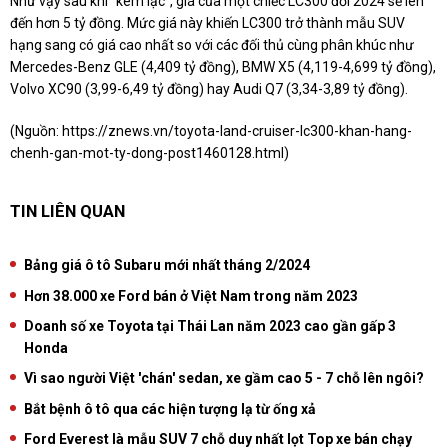
Như vậy sau khi "kèm lạc", giá của một chiếc LC300 đời 2024 sẽ lên
đến hơn 5 tỷ đồng. Mức giá này khiến LC300 trở thành mẫu SUV
hạng sang có giá cao nhất so với các đối thủ cùng phân khúc như
Mercedes-Benz GLE (4,409 tỷ đồng), BMW X5 (4,119-4,699 tỷ đồng),
Volvo XC90 (3,99-6,49 tỷ đồng) hay Audi Q7 (3,34-3,89 tỷ đồng).
(Nguồn:
https://znews.vn/toyota-land-cruiser-lc300-khan-hang-
chenh-gan-mot-ty-dong-post1460128.html
)
TIN LIÊN QUAN
Bảng giá ô tô Subaru mới nhất tháng 2/2024
Hơn 38.000 xe Ford bán ở Việt Nam trong năm 2023
Doanh số xe Toyota tại Thái Lan năm 2023 cao gần gấp 3
Honda
Vì sao người Việt 'chán' sedan, xe gầm cao 5 - 7 chỗ lên ngôi?
Bắt bệnh ô tô qua các hiện tượng lạ từ ống xả
Ford Everest là mẫu SUV 7 chỗ duy nhất lọt Top xe bán chạy