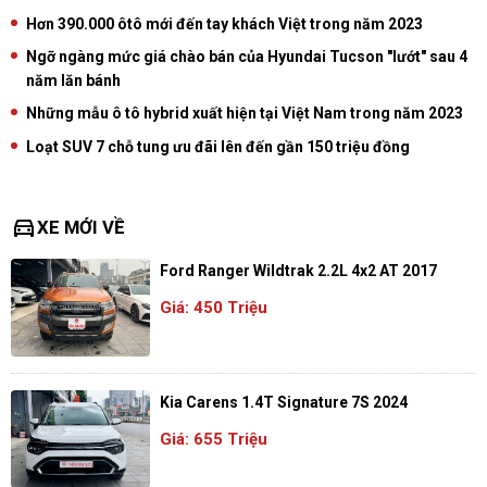
Hơn 390.000 ôtô mới đến tay khách Việt trong năm 2023
Ngỡ ngàng mức giá chào bán của Hyundai Tucson "lướt" sau 4
năm lăn bánh
Những mẫu ô tô hybrid xuất hiện tại Việt Nam trong năm 2023
Loạt SUV 7 chỗ tung ưu đãi lên đến gần 150 triệu đồng
directions_car
XE MỚI VỀ
Ford Ranger Wildtrak 2.2L 4x2 AT 2017
Giá: 450 Triệu
Kia Carens 1.4T Signature 7S 2024
Giá: 655 Triệu