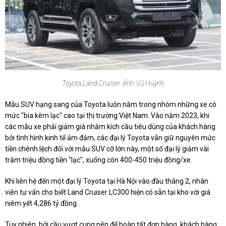
Toyota Land Cruiser. Ảnh: Vũ Huỳnh
Mẫu SUV hạng sang của Toyota luôn nằm trong nhóm những xe có
mức "bia kèm lạc" cao tại thị trường Việt Nam. Vào năm 2023, khi
các mẫu xe phải giảm giá nhằm kích cầu tiêu dùng của khách hàng
bởi tình hình kinh tế ảm đảm, các đại lý Toyota vẫn giữ nguyên mức
tiền chênh lệch đối với mẫu SUV cỡ lớn này, một số đại lý giảm vài
trăm triệu đồng tiền "lạc", xuống còn 400-450 triệu đồng/xe.
Khi liên hệ đến một đại lý Toyota tại Hà Nội vào đầu tháng 2, nhân
viên tư vấn cho biết Land Cruiser LC300 hiện có sẵn tại kho với giá
niêm yết 4,286 tỷ đồng.
Tuy nhiên, bởi cầu vượt cung nên để hoàn tất đơn hàng, khách hàng