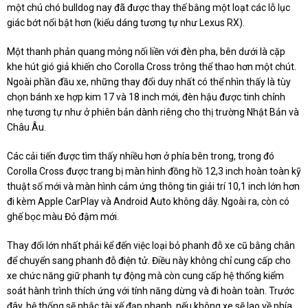
một chú chó bulldog nay đã được thay thế bằng một loạt các lỗ lục
giác bớt nổi bật hơn (kiểu dáng tương tự như Lexus RX).
Một thanh phản quang mỏng nối liền với đèn pha, bên dưới là cặp
khe hút gió giả khiến cho Corolla Cross trông thể thao hơn một chút.
Ngoài phần đầu xe, những thay đổi duy nhất có thể nhìn thấy là tùy
chọn bánh xe hợp kim 17 và 18 inch mới, đèn hậu được tinh chỉnh
nhẹ tương tự như ở phiên bản dành riêng cho thị trường Nhật Bản và
Châu Âu.
Các cải tiến được tìm thấy nhiều hơn ở phía bên trong, trong đó
Corolla Cross được trang bị màn hình đồng hồ 12,3 inch hoàn toàn kỹ
thuật số mới và màn hình cảm ứng thông tin giải trí 10,1 inch lớn hơn
đi kèm Apple CarPlay và Android Auto không dây. Ngoài ra, còn có
ghế bọc màu Đỏ đậm mới.
Thay đổi lớn nhất phải kể đến việc loại bỏ phanh đỗ xe cũ bằng chân
để chuyển sang phanh đỗ điện tử. Điều này không chỉ cung cấp cho
xe chức năng giữ phanh tự động mà còn cung cấp hệ thống kiểm
soát hành trình thích ứng với tính năng dừng và đi hoàn toàn. Trước
đây, hệ thống sẽ nhắc tài xế đạp phanh, nếu không xe sẽ lao về phía