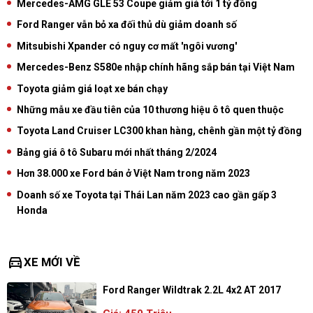
Mercedes-AMG GLE 53 Coupe giảm giá tới 1 tỷ đồng
Ford Ranger vẫn bỏ xa đối thủ dù giảm doanh số
Mitsubishi Xpander có nguy cơ mất 'ngôi vương'
Mercedes-Benz S580e nhập chính hãng sắp bán tại Việt Nam
Toyota giảm giá loạt xe bán chạy
Những mẫu xe đầu tiên của 10 thương hiệu ô tô quen thuộc
Toyota Land Cruiser LC300 khan hàng, chênh gần một tỷ đồng
Bảng giá ô tô Subaru mới nhất tháng 2/2024
Hơn 38.000 xe Ford bán ở Việt Nam trong năm 2023
Doanh số xe Toyota tại Thái Lan năm 2023 cao gần gấp 3
Honda
directions_car
XE MỚI VỀ
Ford Ranger Wildtrak 2.2L 4x2 AT 2017