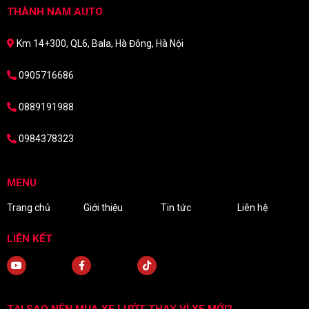
THÀNH NAM AUTO
Km 14+300, QL6, Bala, Hà Đông, Hà Nội
0905716686
0889191988
0984378323
MENU
Trang chủ
Giới thiệu
Tin tức
Liên hệ
LIÊN KẾT
TẠI SAO NÊN MUA XE LƯỚT THAY VÌ XE MỚI?