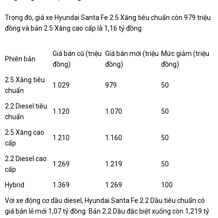
Trong đó, giá xe Hyundai Santa Fe 2.5 Xăng tiêu chuẩn còn 979 triệu
đồng và bản 2.5 Xăng cao cấp là 1,16 tỷ đồng.
Giá bán cũ (triệu
Giá bán mới (triệu
Mức giảm (triệu
Phiên bản
đồng)
đồng)
đồng)
2.5 Xăng tiêu
1.029
979
50
chuẩn
2.2 Diesel tiêu
1.120
1.070
50
chuẩn
2.5 Xăng cao
1.210
1.160
50
cấp
2.2 Diesel cao
1.269
1.219
50
cấp
Hybrid
1.369
1.269
100
Với xe động cơ dầu diesel, Hyundai Santa Fe 2.2 Dầu tiêu chuẩn có
giá bán lẻ mới 1,07 tỷ đồng. Bản 2.2 Dầu đặc biệt xuống còn 1,219 tỷ