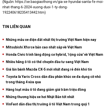
(Nguồn:
https://xe.baogiaothong.vn/gia-xe-hyundai-santa-fe-moi-
nhat-thang-6-2024-xuong-duoi-1-ty-dong-
192240618235413442.htm
)
TIN LIÊN QUAN
Những mẫu xe điện đắt nhất thị trường Việt Nam hiện nay
Mitsubishi Xforce bản cao nhất sắp về Việt Nam
Honda Civic trình làng động cơ hybrid, 'rộng cửa' về Việt Nam
Nhiều hãng ô tô có thể chuyển đầu tư sang Việt Nam
Giá lăn bánh Mazda CX-5 mới nhất đang rẻ đến khó tin
Toyota là Yaris Cross dẫn đầu phân khúc xe đa dụng cỡ nhỏ
trong tháng 4 vừa qua
Hàng loạt mẫu ô tô đang giảm giá trăm triệu đồng
Những thương hiệu xe hơi Nhật Bản tốt nhất
VinFast dẫn đầu thị trường ô tô Việt Nam trong quý 1