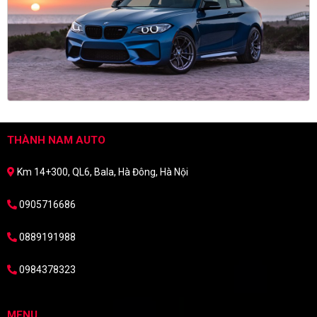
THÀNH NAM AUTO
Km 14+300, QL6, Bala, Hà Đông, Hà Nội
0905716686
0889191988
0984378323
MENU