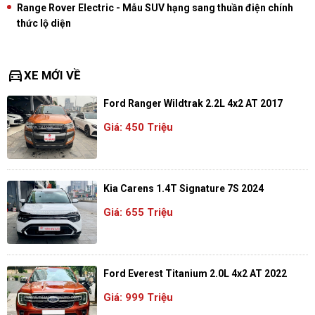
Range Rover Electric - Mẫu SUV hạng sang thuần điện chính
thức lộ diện
directions_car
XE MỚI VỀ
Ford Ranger Wildtrak 2.2L 4x2 AT 2017
Giá: 450 Triệu
Kia Carens 1.4T Signature 7S 2024
Giá: 655 Triệu
Ford Everest Titanium 2.0L 4x2 AT 2022
Giá: 999 Triệu