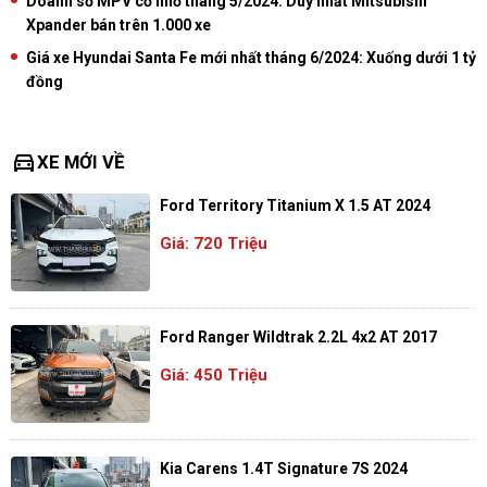
Doanh số MPV cỡ nhỏ tháng 5/2024: Duy nhất Mitsubishi
Xpander bán trên 1.000 xe
Giá xe Hyundai Santa Fe mới nhất tháng 6/2024: Xuống dưới 1 tỷ
đồng
directions_car
XE MỚI VỀ
Ford Territory Titanium X 1.5 AT 2024
Giá: 720 Triệu
Ford Ranger Wildtrak 2.2L 4x2 AT 2017
Giá: 450 Triệu
Kia Carens 1.4T Signature 7S 2024