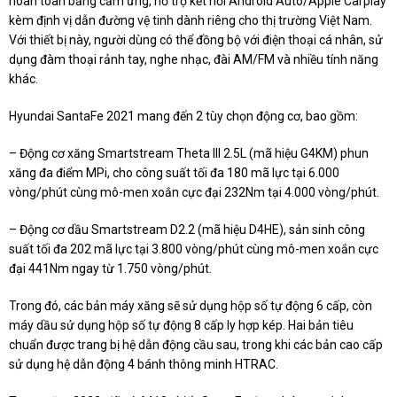
hoàn toàn bằng cảm ứng, hỗ trợ kết nối Android Auto/Apple Carplay
kèm định vị dẫn đường vệ tinh dành riêng cho thị trường Việt Nam.
Với thiết bị này, người dùng có thể đồng bộ với điện thoại cá nhân, sử
dụng đàm thoại rảnh tay, nghe nhạc, đài AM/FM và nhiều tính năng
khác.
Hyundai SantaFe 2021 mang đến 2 tùy chọn động cơ, bao gồm:
– Động cơ xăng Smartstream Theta III 2.5L (mã hiệu G4KM) phun
xăng đa điểm MPi, cho công suất tối đa 180 mã lực tại 6.000
vòng/phút cùng mô-men xoắn cực đại 232Nm tại 4.000 vòng/phút.
– Động cơ dầu Smartstream D2.2 (mã hiệu D4HE), sản sinh công
suất tối đa 202 mã lực tại 3.800 vòng/phút cùng mô-men xoắn cực
đại 441Nm ngay từ 1.750 vòng/phút.
Trong đó, các bản máy xăng sẽ sử dụng hộp số tự động 6 cấp, còn
máy dầu sử dụng hộp số tự động 8 cấp ly hợp kép. Hai bản tiêu
chuẩn được trang bị hệ dẫn động cầu sau, trong khi các bản cao cấp
sử dụng hệ dẫn động 4 bánh thông minh HTRAC.