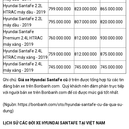
Hyundai SantaFe 2.2L
799.000.000
823.000.000
865.000.000
HTRAC máy dầu - 2019
Hyundai SantaFe 2.2L
795.000.000
807.000.000
820.000.000
máy dầu - 2019
Hyundai SantaFe
Premium 2.4L HTRAC
760.000.000
812.000.000
930.000.000
máy xăng - 2019
Hyundai SantaFe 2.4L
759.000.000
812.000.000
875.000.000
HTRAC máy xăng - 2019
Hyundai SantaFe 2.4L
745.000.000
745.000.000
745.000.000
máy xăng - 2019
Ghi chú:
Giá xe Hyundai SantaFe cũ
ở trên được tổng hợp từ các tin
đăng bán xe trên Bonbanh.com . Quý khách nên đàm phán trực tiếp
với người bán xe trên Bonbanh.com để có được mức giá tốt nhất.
(Nguồn:
https://bonbanh.com/oto/hyundai-santafe-cu-da-qua-su-
dung
)
LỊCH SỬ CÁC ĐỜI XE HYUNDAI SANTAFE TẠI VIỆT NAM