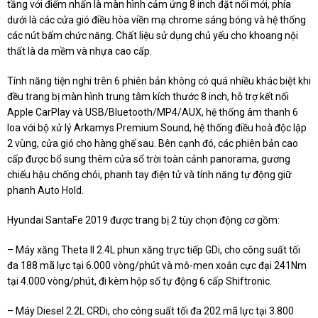
tầng với điểm nhấn là màn hình cảm ứng 8 inch đặt nổi mới, phía
dưới là các cửa gió điều hòa viền mạ chrome sáng bóng và hệ thống
các nút bấm chức năng. Chất liệu sử dụng chủ yếu cho khoang nội
thất là da mềm và nhựa cao cấp.
Tính năng tiện nghi trên 6 phiên bản không có quá nhiều khác biệt khi
đều trang bị màn hình trung tâm kích thước 8 inch, hỗ trợ kết nối
Apple CarPlay và USB/Bluetooth/MP4/AUX, hệ thống âm thanh 6
loa với bộ xử lý Arkamys Premium Sound, hệ thống điều hoà độc lập
2 vùng, cửa gió cho hàng ghế sau. Bên cạnh đó, các phiên bản cao
cấp được bổ sung thêm cửa sổ trời toàn cảnh panorama, gương
chiếu hậu chống chói, phanh tay điện tử và tính năng tự động giữ
phanh Auto Hold.
Hyundai SantaFe 2019 được trang bị 2 tùy chọn động cơ gồm:
– Máy xăng Theta II 2.4L phun xăng trực tiếp GDi, cho công suất tối
đa 188 mã lực tại 6.000 vòng/phút và mô-men xoắn cực đại 241Nm
tại 4.000 vòng/phút, đi kèm hộp số tự động 6 cấp Shiftronic.
– Máy Diesel 2.2L CRDi, cho công suất tối đa 202 mã lực tại 3.800