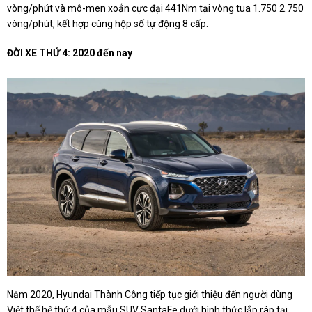
vòng/phút và mô-men xoắn cực đại 441Nm tại vòng tua 1.750 2.750
vòng/phút, kết hợp cùng hộp số tự động 8 cấp.
ĐỜI XE THỨ 4: 2020 đến nay
Năm 2020, Hyundai Thành Công tiếp tục giới thiệu đến người dùng
Việt thế hệ thứ 4 của mẫu SUV SantaFe dưới hình thức lắp ráp tại