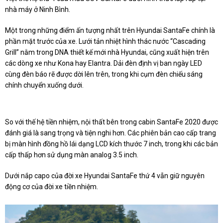
nhà máy ở Ninh Bình.
Một trong những điểm ấn tượng nhất trên Hyundai SantaFe chính là
phần mặt trước của xe. Lưới tản nhiệt hình thác nước “Cascading
Grill” nằm trong DNA thiết kế mới nhà Hyundai, cũng xuất hiện trên
các dòng xe như Kona hay Elantra. Dải đèn định vị ban ngày LED
cùng đèn báo rẽ được dời lên trên, trong khi cụm đèn chiếu sáng
chính chuyển xuống dưới.
So với thế hệ tiền nhiệm, nội thất bên trong cabin SantaFe 2020 được
đánh giá là sang trọng và tiện nghi hơn. Các phiên bản cao cấp trang
bị màn hình đồng hồ lái dạng LCD kích thước 7 inch, trong khi các bản
cấp thấp hơn sử dụng màn analog 3.5 inch.
Dưới nắp capo của đời xe Hyundai SantaFe thứ 4 vẫn giữ nguyên
động cơ của đời xe tiền nhiệm.