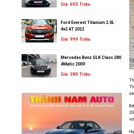
Giá: 655 Triệu
Ford Everest Titanium 2.0L
4x2 AT 2022
Giá: 999 Triệu
Mercedes Benz GLK Class 280
4Matic 2009
Giá: 280 Triệu
Th
Th
sa
Bê
20
vớ
Hi