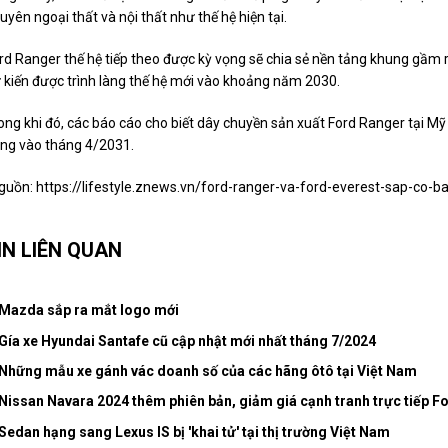
uyên ngoại thất và nội thất như thế hệ hiện tại.
rd Ranger thế hệ tiếp theo được kỳ vọng sẽ chia sẻ nền tảng khung gầm
 kiến được trình làng thế hệ mới vào khoảng năm 2030.
ong khi đó, các báo cáo cho biết dây chuyền sản xuất Ford Ranger tại M
ng vào tháng 4/2031.
guồn:
https://lifestyle.znews.vn/ford-ranger-va-ford-everest-sap-co
IN LIÊN QUAN
Mazda sắp ra mắt logo mới
Gía xe Hyundai Santafe cũ cập nhật mới nhất tháng 7/2024
Những mẫu xe gánh vác doanh số của các hãng ôtô tại Việt Nam
Nissan Navara 2024 thêm phiên bản, giảm giá cạnh tranh trực tiếp F
Sedan hạng sang Lexus IS bị 'khai tử' tại thị trường Việt Nam