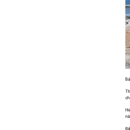
Bả
Th
ch
Hi
nă
Đá