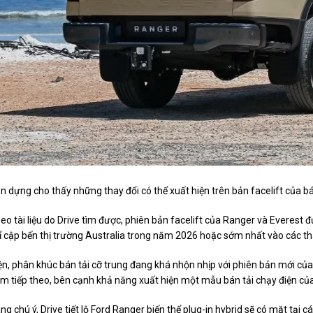
n dựng cho thấy những thay đổi có thể xuất hiện trên bản facelift của bá
eo tài liệu do Drive tìm được, phiên bản facelift của Ranger và Everest
ỉ cập bến thị trường Australia trong năm 2026 hoặc sớm nhất vào các t
ện, phân khúc bán tải cỡ trung đang khá nhộn nhịp với phiên bản mới của
m tiếp theo, bên cạnh khả năng xuất hiện một mẫu bán tải chạy điện củ
ng chú ý, Drive tiết lộ Ford Ranger biến thể plug-in hybrid sẽ có mặt tạ