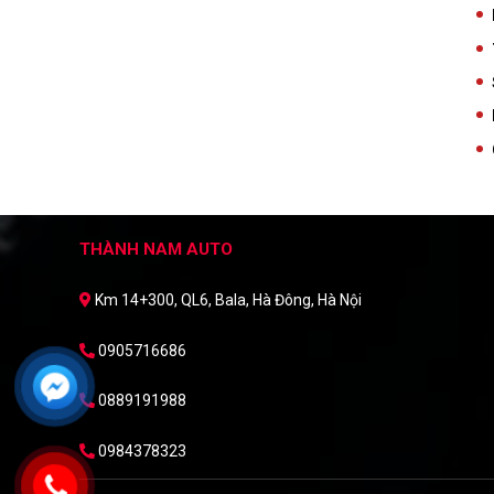
THÀNH NAM AUTO
Km 14+300, QL6, Bala, Hà Đông, Hà Nội
0905716686
0889191988
0984378323