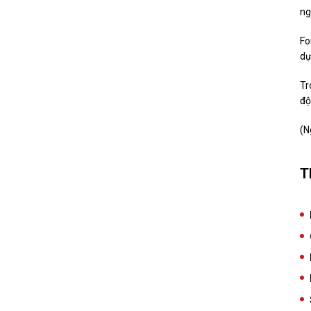
ng
Fo
dự
Tr
độ
(N
T