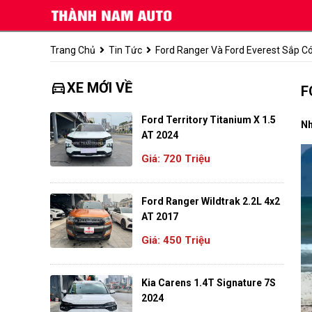
Trang Chủ
Tin Tức
Ford Ranger Và Ford Everest Sắp C
directions_car
XE MỚI VỀ
F
Ford Territory Titanium X 1.5
Nh
AT 2024
Giá: 720 Triệu
Ford Ranger Wildtrak 2.2L 4x2
AT 2017
Giá: 450 Triệu
Kia Carens 1.4T Signature 7S
2024