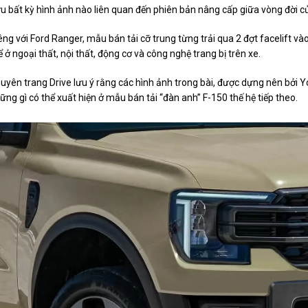
u bất kỳ hình ảnh nào liên quan đến phiên bản nâng cấp giữa vòng đời c
êng với Ford Ranger, mẫu bán tải cỡ trung từng trải qua 2 đợt facelift vào
ể ở ngoại thất, nội thất, động cơ và công nghệ trang bị trên xe.
uyên trang Drive lưu ý rằng các hình ảnh trong bài, được dựng nên bởi Y
ững gì có thể xuất hiện ở mẫu bán tải “đàn anh” F-150 thế hệ tiếp theo.