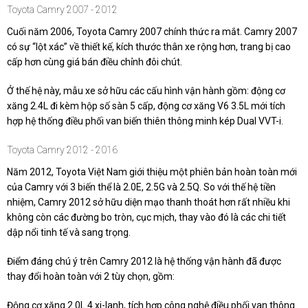
Toyota Camry 2007 - 2012
Cuối năm 2006, Toyota Camry 2007 chính thức ra mắt. Camry 2007
có sự “lột xác” về thiết kế, kích thước thân xe rộng hơn, trang bị cao
cấp hơn cùng giá bán điều chỉnh đôi chút.
Ở thế hệ này, mẫu xe sở hữu các cấu hình vận hành gồm: động cơ
xăng 2.4L đi kèm hộp số sàn 5 cấp, động cơ xăng V6 3.5L mới tích
hợp hệ thống điều phối van biến thiên thông minh kép Dual VVT-i.
Toyota Camry 2012 - 2016
Năm 2012, Toyota Việt Nam giới thiệu một phiên bản hoàn toàn mới
của Camry với 3 biến thể là 2.0E, 2.5G và 2.5Q. So với thế hệ tiền
nhiệm, Camry 2012 sở hữu diện mạo thanh thoát hơn rất nhiều khi
không còn các đường bo tròn, cục mịch, thay vào đó là các chi tiết
dập nổi tinh tế và sang trọng.
Điểm đáng chú ý trên Camry 2012 là hệ thống vận hành đã được
thay đổi hoàn toàn với 2 tùy chọn, gồm:
Động cơ xăng 2.0L 4 xi-lanh, tích hợp công nghệ điều phối van thông