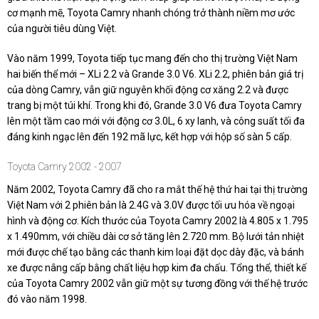
cơ mạnh mẽ, Toyota Camry nhanh chóng trở thành niềm mơ ước
của người tiêu dùng Việt.
Vào năm 1999, Toyota tiếp tục mang đến cho thị trường Việt Nam
hai biến thể mới – XLi 2.2 và Grande 3.0 V6. XLi 2.2, phiên bản giá trị
của dòng Camry, vẫn giữ nguyên khối động cơ xăng 2.2 và được
trang bị một túi khí. Trong khi đó, Grande 3.0 V6 đưa Toyota Camry
lên một tầm cao mới với động cơ 3.0L, 6 xy lanh, và công suất tối đa
đáng kinh ngạc lên đến 192 mã lực, kết hợp với hộp số sàn 5 cấp.
Toyota Camry 2002 - 2007
Năm 2002, Toyota Camry đã cho ra mắt thế hệ thứ hai tại thị trường
Việt Nam với 2 phiên bản là 2.4G và 3.0V được tối ưu hóa về ngoại
hình và động cơ. Kích thước của Toyota Camry 2002 là 4.805 x 1.795
x 1.490mm, với chiều dài cơ sở tăng lên 2.720 mm. Bộ lưới tản nhiệt
mới được chế tạo bằng các thanh kim loại đặt dọc dày đặc, và bánh
xe được nâng cấp bằng chất liệu hợp kim đa chấu. Tổng thể, thiết kế
của Toyota Camry 2002 vẫn giữ một sự tương đồng với thế hệ trước
đó vào năm 1998.