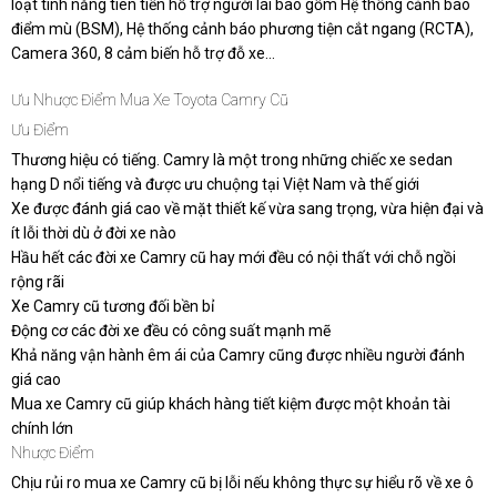
loạt tính năng tiên tiến hỗ trợ người lái bao gồm Hệ thống cảnh báo
điểm mù (BSM), Hệ thống cảnh báo phương tiện cắt ngang (RCTA),
Camera 360, 8 cảm biến hỗ trợ đỗ xe…
Ưu Nhược Điểm Mua Xe Toyota Camry Cũ
Ưu Điểm
Thương hiệu có tiếng. Camry là một trong những chiếc xe sedan
hạng D nổi tiếng và được ưu chuộng tại Việt Nam và thế giới
Xe được đánh giá cao về mặt thiết kế vừa sang trọng, vừa hiện đại và
ít lỗi thời dù ở đời xe nào
Hầu hết các đời xe Camry cũ hay mới đều có nội thất với chỗ ngồi
rộng rãi
Xe Camry cũ tương đối bền bỉ
Động cơ các đời xe đều có công suất mạnh mẽ
Khả năng vận hành êm ái của Camry cũng được nhiều người đánh
giá cao
Mua xe Camry cũ giúp khách hàng tiết kiệm được một khoản tài
chính lớn
Nhược Điểm
Chịu rủi ro mua xe Camry cũ bị lỗi nếu không thực sự hiểu rõ về xe ô