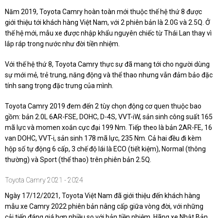
Năm 2019, Toyota Camry hoàn toàn mới thuộc thế hệ thứ 8 được
giới thiệu tới khách hàng Việt Nam, với 2 phiên bản là 2.0G và 2.5Q. Ở
thế hệ mới, mẫu xe được nhập khẩu nguyên chiếc từ Thái Lan thay vì
lắp ráp trong nước như đời tiền nhiệm.
Với thế hệ thứ 8, Toyota Camry thực sự đã mang tới cho người dùng
sự mới mẻ, trẻ trung, năng động và thể thao nhưng vẫn đảm bảo đặc
tính sang trọng đặc trưng của mình.
Toyota Camry 2019 đem đến 2 tùy chọn động cơ quen thuộc bao
gồm: bản 2.0L 6AR-FSE, DOHC, D-4S, VVT-iW, sản sinh công suất 165
mã lực và momen xoắn cực đại 199 Nm. Tiếp theo là bản 2AR-FE, 16
van DOHC, VVT-i, sản sinh 178 mã lực, 235 Nm. Cả hai đều đi kèm
hộp số tự động 6 cấp, 3 chế độ lái là ECO (tiết kiệm), Normal (thông
thường) và Sport (thể thao) trên phiên bản 2.5Q.
Toyota Camry 2021 - 2024
Ngày 17/12/2021, Toyota Việt Nam đã giới thiệu đến khách hàng
mẫu xe Camry 2022 phiên bản nâng cấp giữa vòng đời, với những
cải tiến đáng giá hơn nhiều so với bản tiền nhiệm. Hãng xe Nhật Bản