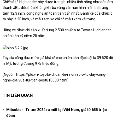
Chiếc ô tô Highlander này được trang bị nhiều tính năng như dàn âm
thanh JBL, điều hòa không khí ba vùng và màn hình hiển thị trung
tâm 12,3 inch, công nghệ an toàn tiên tiến nhất. Bánh xe của chiếc ô
tô này là 20 inch, và màu sơn xe chỉ có màu xám và trắng.
Hãng xe Nhật chỉ sản xuất đúng 2.500 chiếc ô tô Toyota Highlander
phiên bản kỷ niệm 25 năm.
Toyota cũng đưa mức giá khá rẻ cho phiên bản đặc biệt là 39.520 đô
la Mỹ, tương đương 975 triệu đồng.
(Nguồn:
https://plo.vn/toyota-chuan-bi-ra-chiec-o-to-day-cong-
nghe-gia-vua-tui-tien-post810630.html
)
TIN LIÊN QUAN
Mitsubishi Triton 2024 ra mắt tại Việt Nam, giá từ 655 triệu
đồng