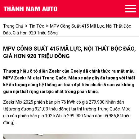
Trang Chủ
Tin Tức
MPV Công Suất 415 Mã Lực, Nội Thất Độc
Đáo, Giá Hơn 920 Triệu Đồng
MPV CÔNG SUẤT 415 MÃ LỰC, NỘI THẤT ĐỘC ĐÁO,
GIÁ HƠN 920 TRIỆU ĐỒNG
Thương hiệu ô tô điện Zeekr của Geely đã chính thức ra mắt mẫu
MPV Zeekr Mix tại Trung Quốc. Mẫu xe này gây ấn tượng với thiết
kế ấn tượng cùng hệ thống an toàn đạt tiêu chuẩn 5 sao và không
gian nội thất rộng rãi bậc nhất trong phân khúc.
Zeekr Mix 2025
phiên bản pin
76 kWh có
giá
279.900 Nhân dân
tệ
(
tương đương 921,03 triệu đồng) tại thị trường Trung Quốc. Mức
giá của phiên bản pin
102 kWh
là
299.900 Nhân dân tệ
(986,84
triệu
đồng).