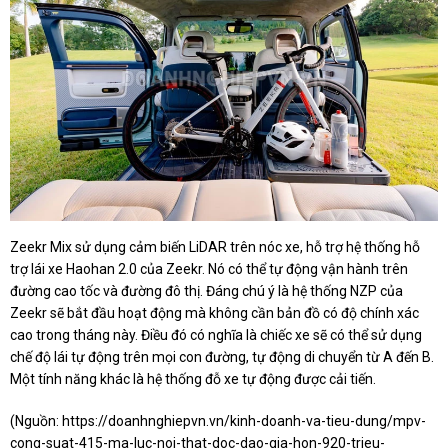
Zeekr Mix sử dụng cảm biến LiDAR trên nóc xe, hỗ trợ hệ thống hỗ
trợ lái xe Haohan 2.0 của Zeekr. Nó có thể tự động vận hành trên
đường cao tốc và đường đô thị. Đáng chú ý là hệ thống NZP của
Zeekr sẽ bắt đầu hoạt động mà không cần bản đồ có độ chính xác
cao trong tháng này. Điều đó có nghĩa là chiếc xe sẽ có thể sử dụng
chế độ lái tự động trên mọi con đường, tự động di chuyển từ A đến B.
Một tính năng khác là hệ thống đỗ xe tự động được cải tiến.
(Nguồn:
https://doanhnghiepvn.vn/kinh-doanh-va-tieu-dung/mpv-
cong-suat-415-ma-luc-noi-that-doc-dao-gia-hon-920-trieu-