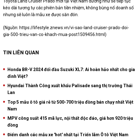
Toyota Land Cruiser Prado mới tại Việt Nam dường như sẽ tiếp tục
kéo dài tương tự các phiên bản tiền nhiệm, không bùng nổ doanh số
nhưng sẽ luôn là mẫu xe được săn đón.
(Nguồn:
https://lifestyle.znews.vn/vi-sao-land-cruiser-prado-doi-
gia-500-trieu-van-co-khach-mua-post1509456.html
)
TIN LIÊN QUAN
Honda BR-V 2024 đối đầu Suzuki XL7: Ai hoàn hảo nhất cho gia
đình Việt?
Hyundai Thành Công xuất khẩu Palisade sang thị trường Thái
Lan
Top 5 mẫu ô tô giá rẻ từ 500-700 triệu đồng bán chạy nhất Việt
Nam
MPV công suất 415 mã lực, nội thất độc đáo, giá hơn 920 triệu
đồng
Điểm danh các mẫu xe 'hot' nhất tại Triển lãm Ô tô Việt Nam