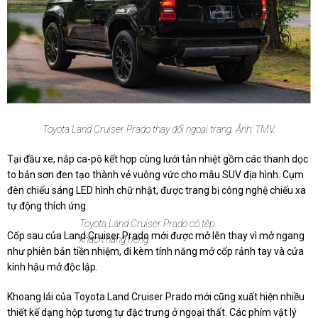
Toyota Land Cruiser Prado thay đổi ngoại trang. Ảnh: TMV.
Tại đầu xe, nắp ca-pô kết hợp cùng lưới tản nhiệt gồm các thanh dọc
to bản sơn đen tạo thành vẻ vuông vức cho mẫu SUV địa hình. Cụm
đèn chiếu sáng LED hình chữ nhật, được trang bị công nghệ chiếu xa
tự động thích ứng.
Toyota Land Cruiser Prado có tệp
Cốp sau của Land Cruiser Prado mới được mở lên thay vì mở ngang
khách hàng riêng.
như phiên bản tiền nhiệm, đi kèm tính năng mở cốp rảnh tay và cửa
kính hậu mở độc lập.
Khoang lái của Toyota Land Cruiser Prado mới cũng xuất hiện nhiều
thiết kế dạng hộp tương tự đặc trưng ở ngoại thất. Các phím vật lý