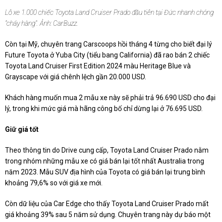
Lô xe 1.000 chiếc Toyota Land Cruiser Prado đầu tiên tại Đức nhanh chóng
"cháy hàng". Ảnh: CarBuzz.
Còn tại Mỹ, chuyên trang Carscoops hồi tháng 4 từng cho biết đại lý
Future Toyota ở Yuba City (tiểu bang California) đã rao bán 2 chiếc
Toyota Land Cruiser First Edition 2024 màu Heritage Blue và
Grayscape với giá chênh lệch gần 20.000 USD.
Khách hàng muốn mua 2 mẫu xe này sẽ phải trả 96.690 USD cho đại
lý, trong khi mức giá mà hãng công bố chỉ dừng lại ở 76.695 USD.
Giữ giá tốt
Theo thông tin do Drive cung cấp, Toyota Land Cruiser Prado nằm
trong nhóm những mẫu xe có giá bán lại tốt nhất Australia trong
năm 2023. Mẫu SUV địa hình của Toyota có giá bán lại trung bình
khoảng 79,6% so với giá xe mới.
Còn dữ liệu của Car Edge cho thấy Toyota Land Cruiser Prado mất
giá khoảng 39% sau 5 năm sử dụng. Chuyên trang này dự báo một