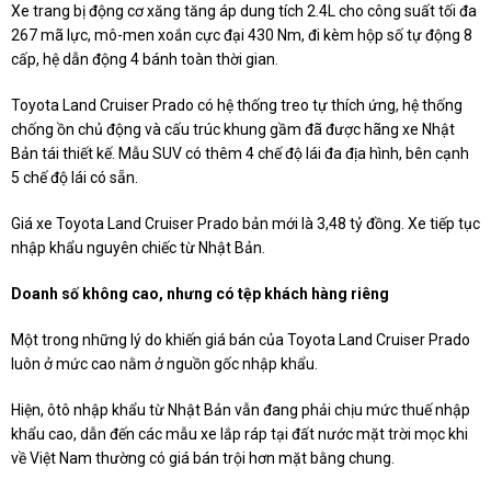
Xe trang bị động cơ xăng tăng áp dung tích 2.4L cho công suất tối đa
267 mã lực, mô-men xoắn cực đại 430 Nm, đi kèm hộp số tự động 8
cấp, hệ dẫn động 4 bánh toàn thời gian.
Toyota Land Cruiser Prado có hệ thống treo tự thích ứng, hệ thống
chống ồn chủ động và cấu trúc khung gầm đã được hãng xe Nhật
Bản tái thiết kế. Mẫu SUV có thêm 4 chế độ lái đa địa hình, bên cạnh
5 chế độ lái có sẵn.
Giá xe Toyota Land Cruiser Prado bản mới là 3,48 tỷ đồng. Xe tiếp tục
nhập khẩu nguyên chiếc từ Nhật Bản.
Doanh số không cao, nhưng có tệp khách hàng riêng
Một trong những lý do khiến giá bán của Toyota Land Cruiser Prado
luôn ở mức cao nằm ở nguồn gốc nhập khẩu.
Hiện, ôtô nhập khẩu từ Nhật Bản vẫn đang phải chịu mức thuế nhập
khẩu cao, dẫn đến các mẫu xe lắp ráp tại đất nước mặt trời mọc khi
về Việt Nam thường có giá bán trội hơn mặt bằng chung.