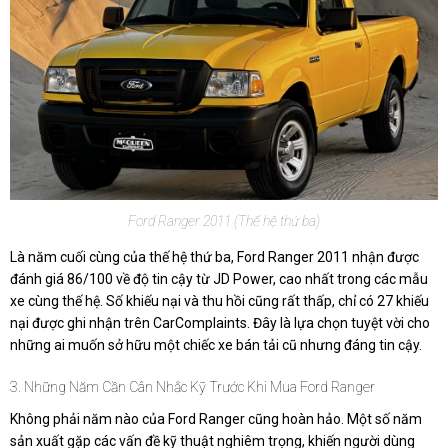
Ford Ranger 2011 (Thế hệ thứ ba)
Là năm cuối cùng của thế hệ thứ ba, Ford Ranger 2011 nhận được
đánh giá 86/100 về độ tin cậy từ JD Power, cao nhất trong các mẫu
xe cùng thế hệ. Số khiếu nại và thu hồi cũng rất thấp, chỉ có 27 khiếu
nại được ghi nhận trên CarComplaints. Đây là lựa chọn tuyệt vời cho
những ai muốn sở hữu một chiếc xe bán tải cũ nhưng đáng tin cậy.
3. Những Năm Cần Cân Nhắc Kỹ Trước Khi Mua Ford Ranger
Không phải năm nào của Ford Ranger cũng hoàn hảo. Một số năm
sản xuất gặp các vấn đề kỹ thuật nghiêm trọng, khiến người dùng