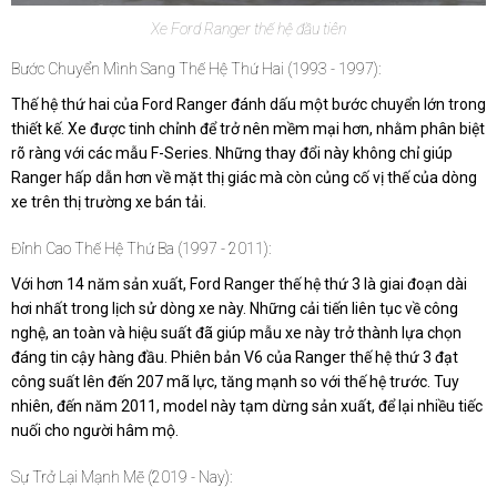
Xe Ford Ranger thế hệ đầu tiên
Bước Chuyển Mình Sang Thế Hệ Thứ Hai (1993 - 1997):
Thế hệ thứ hai của Ford Ranger đánh dấu một bước chuyển lớn trong
thiết kế. Xe được tinh chỉnh để trở nên mềm mại hơn, nhằm phân biệt
rõ ràng với các mẫu F-Series. Những thay đổi này không chỉ giúp
Ranger hấp dẫn hơn về mặt thị giác mà còn củng cố vị thế của dòng
xe trên thị trường xe bán tải.
Đỉnh Cao Thế Hệ Thứ Ba (1997 - 2011):
Với hơn 14 năm sản xuất, Ford Ranger thế hệ thứ 3 là giai đoạn dài
hơi nhất trong lịch sử dòng xe này. Những cải tiến liên tục về công
nghệ, an toàn và hiệu suất đã giúp mẫu xe này trở thành lựa chọn
đáng tin cậy hàng đầu. Phiên bản V6 của Ranger thế hệ thứ 3 đạt
công suất lên đến 207 mã lực, tăng mạnh so với thế hệ trước. Tuy
nhiên, đến năm 2011, model này tạm dừng sản xuất, để lại nhiều tiếc
nuối cho người hâm mộ.
Sự Trở Lại Mạnh Mẽ (2019 - Nay):