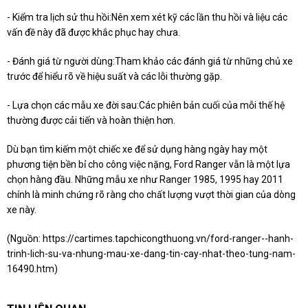
- Kiểm tra lịch sử thu hồi:Nên xem xét kỹ các lần thu hồi và liệu các
vấn đề này đã được khắc phục hay chưa.
- Đánh giá từ người dùng:Tham khảo các đánh giá từ những chủ xe
trước để hiểu rõ về hiệu suất và các lỗi thường gặp.
- Lựa chọn các mẫu xe đời sau:Các phiên bản cuối của mỗi thế hệ
thường được cải tiến và hoàn thiện hơn.
Dù bạn tìm kiếm một chiếc xe để sử dụng hàng ngày hay một
phương tiện bền bỉ cho công việc nặng, Ford Ranger vẫn là một lựa
chọn hàng đầu. Những mẫu xe như Ranger 1985, 1995 hay 2011
chính là minh chứng rõ ràng cho chất lượng vượt thời gian của dòng
xe này.
(Nguồn:
https://cartimes.tapchicongthuong.vn/ford-ranger--hanh-
trinh-lich-su-va-nhung-mau-xe-dang-tin-cay-nhat-theo-tung-nam-
16490.htm
)