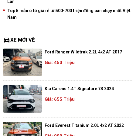
Lan
Top 5 mẫu ô tô giá rẻ từ 500-700 triệu đồng bán chạy nhất Việt
Nam
directions_car
XE MỚI VỀ
Ford Ranger Wildtrak 2.2L 4x2 AT 2017
Giá: 450 Triệu
Kia Carens 1.4T Signature 7S 2024
Giá: 655 Triệu
Ford Everest Titanium 2.0L 4x2 AT 2022
Giá: 999 Triệu