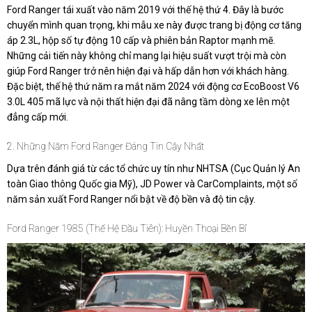
Ford Ranger tái xuất vào năm 2019 với thế hệ thứ 4. Đây là bước
chuyển mình quan trọng, khi mẫu xe này được trang bị động cơ tăng
áp 2.3L, hộp số tự động 10 cấp và phiên bản Raptor mạnh mẽ.
Những cải tiến này không chỉ mang lại hiệu suất vượt trội mà còn
giúp Ford Ranger trở nên hiện đại và hấp dẫn hơn với khách hàng.
Đặc biệt, thế hệ thứ năm ra mắt năm 2024 với động cơ EcoBoost V6
3.0L 405 mã lực và nội thất hiện đại đã nâng tầm dòng xe lên một
đẳng cấp mới.
2. Những Năm Ford Ranger Đáng Tin Cậy Nhất
Dựa trên đánh giá từ các tổ chức uy tín như NHTSA (Cục Quản lý An
toàn Giao thông Quốc gia Mỹ), JD Power và CarComplaints, một số
năm sản xuất Ford Ranger nổi bật về độ bền và độ tin cậy.
Ford Ranger 1985 (Thế Hệ Đầu Tiên): Huyền Thoại Bền Bỉ