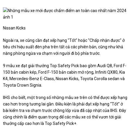
Nissan Kicks
Ngoài ra, xe cũng cần đạt xếp hạng "Tốt" hoặc "Chấp nhận được" ở
tiêu chí hiệu suất đèn pha trên tất cả các phiên bản, cũng như khả
năng phòng ngừa va chạm với người đi bộ phía trước.
9 mẫu xe đạt giải thưởng Top Safety Pick bao gồm Audi Q8, Ford F-
150 bản cabin kép, Ford F-150 bản cabin mở rộng, Infiniti QX80, Kia
K4, Mercedes-Benz E-Class, Nissan Kicks, Toyota Corolla sedan và
Toyota Crown Signia.
IIHS cho biết, một trong số những mẫu xe trên có thể được xếp hạng
cao hơn trong tương lai gần. Điều kiện là phải đạt xếp hạng “Tốt” ở
bài kiểm tra va chạm trước chồng lốp vừa đã cập nhật của IIHS. Đây
cũng chính là điểm quan trọng để các mẫu xe có thể vươn tới giải
thưởng cấp cao hơn là Top Safety Pick+.