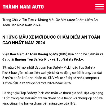
Trang Chủ
Tin Tức
Những Mẫu Xe Mới Được Chấm Điểm An
Toàn Cao Nhất Năm 2024
NHỮNG MẪU XE MỚI ĐƯỢC CHẤM ĐIỂM AN TOÀN
CAO NHẤT NĂM 2024
Viện Bảo hiểm An toàn Đường bộ Mỹ (IIHS) vừa công bố 19 mẫu xe
đạt giải thưởng Top Safety Pick và Top Safety Pick+.
19 mẫu ô tô mới nhất đạt giải Top Safety Pick hoặc Top Safety
Pick+ bao gồm cả xe điện, xe hybrid và xe động cơ đốt trong, trải dài
ở nhiều phân khúc như bán tải, SUV và xe đô thị cỡ nhỏ (compact).
Tất cả đều là xe thuộc đời mới 2024 hoặc 2025.
Để đoạt giải Top Safety Pick, các mẫu xe tham gia phải đạt xếp hạng
"Tốt" trong các bài kiểm tra va chạm phía trước với chồng lốp nhỏ và
vừa, cũng như bài va chạm bên nâng cao của IIHS.