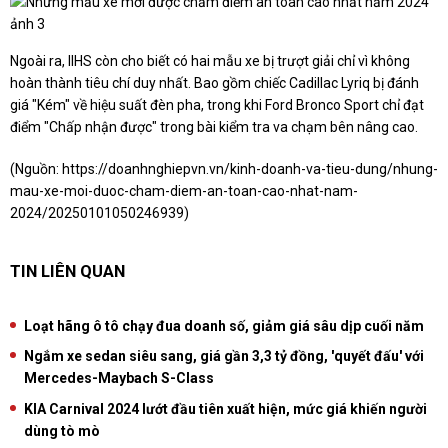
Ngoài ra, IIHS còn cho biết có hai mẫu xe bị trượt giải chỉ vì không
hoàn thành tiêu chí duy nhất. Bao gồm chiếc Cadillac Lyriq bị đánh
giá "Kém" về hiệu suất đèn pha, trong khi Ford Bronco Sport chỉ đạt
điểm "Chấp nhận được" trong bài kiểm tra va chạm bên nâng cao.
(Nguồn:
https://doanhnghiepvn.vn/kinh-doanh-va-tieu-dung/nhung-
mau-xe-moi-duoc-cham-diem-an-toan-cao-nhat-nam-
2024/20250101050246939
)
TIN LIÊN QUAN
Loạt hãng ô tô chạy đua doanh số, giảm giá sâu dịp cuối năm
Ngắm xe sedan siêu sang, giá gần 3,3 tỷ đồng, 'quyết đấu' với
Mercedes-Maybach S-Class
KIA Carnival 2024 lướt đầu tiên xuất hiện, mức giá khiến người
dùng tò mò