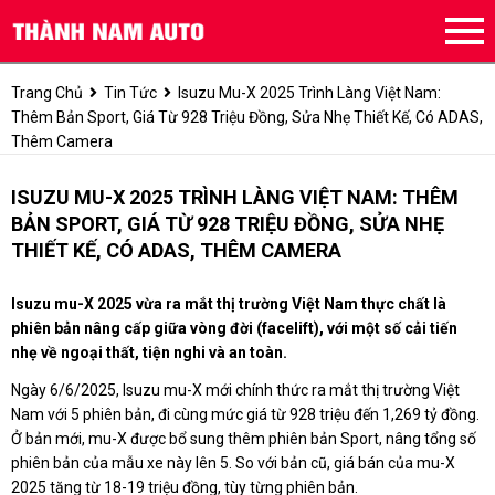
Trang Chủ
Tin Tức
Isuzu Mu-X 2025 Trình Làng Việt Nam:
Thêm Bản Sport, Giá Từ 928 Triệu Đồng, Sửa Nhẹ Thiết Kế, Có ADAS,
Thêm Camera
ISUZU MU-X 2025 TRÌNH LÀNG VIỆT NAM: THÊM
BẢN SPORT, GIÁ TỪ 928 TRIỆU ĐỒNG, SỬA NHẸ
THIẾT KẾ, CÓ ADAS, THÊM CAMERA
Isuzu mu-X 2025 vừa ra mắt thị trường Việt Nam thực chất là
phiên bản nâng cấp giữa vòng đời (facelift), với một số cải tiến
nhẹ về ngoại thất, tiện nghi và an toàn.
Ngày 6/6/2025, Isuzu mu-X mới chính thức ra mắt thị trường Việt
Nam với 5 phiên bản, đi cùng mức giá từ 928 triệu đến 1,269 tỷ đồng.
Ở bản mới, mu-X được bổ sung thêm phiên bản Sport, nâng tổng số
phiên bản của mẫu xe này lên 5. So với bản cũ, giá bán của mu-X
2025 tăng từ 18-19 triệu đồng, tùy từng phiên bản.