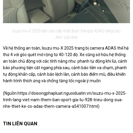
Isuzu mu-X 2025 bản cao cấp nhất được trang bị ADAS nâng cao.
Ảnh: Việt Anh
Về hệ thống an toàn, Isuzu mu-X 2025 trang bị camera ADAS thế hệ
thứ 4 với góc quét mở rộng từ 40-120 độ. Xe cũng sở hữu hệ thống
an toàn chủ động với các tính năng như: phanh tự động khi lùi, cảnh
báo phương tiện cắt ngang phía sau, cảnh báo tiền va chạm, phanh
tự động khẩn cấp, cảnh báo lệch làn, cảnh báo điểm mù, điều khiển
hành trình thích ứng và chống tăng tốc ngoài ý muốn.
(Nguồn:
https://doisongphapluat.nguoiduatin.vn/isuzu-mu-x-2025-
trinh-lang-viet-nam-them-ban-sport-gia-tu-928-trieu-dong-sua-
nhe-thiet-ke-co-adas-them-camera-a541007.html
)
TIN LIÊN QUAN