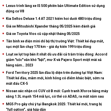
Lexus trình làng xe IS 500 phiên bản Ultimate Edition sử dụng
động cơ V8
Kia Seltos Deluxe 1.4 AT 2021 hiếm hoi dưới 480 triệu đồng
Giá xe Mitsubishi Xpander tháng 05/2025 kèm đánh giá
Giá xe Toyota Vios cũ cập nhật tháng 05/2025
Tân binh xe điện mini đổ bộ thị trường Việt: Thiết kế đẹp mắt,
sạc một lần chạy 170 km - giá dự kiến 199 triệu đồng
Loạt xe lọt top bán ít nhất dù ưu đãi cả trăm triệu đồng: Accord
giảm "sốc" vẫn khó "bật", mu-X và Pajero Sport miệt mài xả
hàng năm… 2023
Ford Territory 2025 lần đầu lộ diện trên đường tại Việt Nam:
Thiết kế đầu, mâm mới, kính hông có điểm khác biệt, sớm ra
mắt đấu CX-5
Nissan xác nhận có CUV cỡ B mới: Cạnh tranh Xforce bằng máy
xăng 1.3L mạnh 154 mã lực, có thể có ADAS, ra mắt năm sau
MG5 Pro gây chú ý tại Bangkok 2025: Thiết kế mới, trang bị
“full option”, giá hấp dẫn