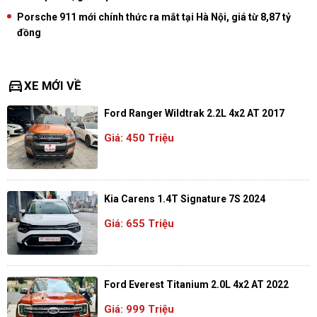
Porsche 911 mới chính thức ra mắt tại Hà Nội, giá từ 8,87 tỷ
đồng
directions_car
XE MỚI VỀ
Ford Ranger Wildtrak 2.2L 4x2 AT 2017
Giá: 450 Triệu
Kia Carens 1.4T Signature 7S 2024
Giá: 655 Triệu
Ford Everest Titanium 2.0L 4x2 AT 2022
Giá: 999 Triệu