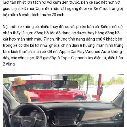
lưới tản nhiệt lớn tách rời với cụm đèn trước. Đèn xe sắc nét hơn với
giao diện LED mới. Cụm đèn hậu vắt ngang đuôi xe. Xe được trang bị
bộ mâm 6 chấu, kích thước 20 inch.
Nội thất xe không có nhiều thay đổi so với phiên bản cũ. Điểm mới dễ
nhận thấy là cụm đồng hồ tốc độ dạng cơ được thay bằng đồng hồ
kết hợp màn hình màu 7 inch. Những tính năng đáng chú ý khác bên
trong xe có thể kể tới như: ghế lái chỉnh điện 8 hướng, màn hình trung
tâm kích thước 9 inch có kết nối Apple CarPlay/Android Auto không
dây, các cổng sạc USB giờ đây là Type-C, phanh tay điện tử, điều hòa
2 vùng.