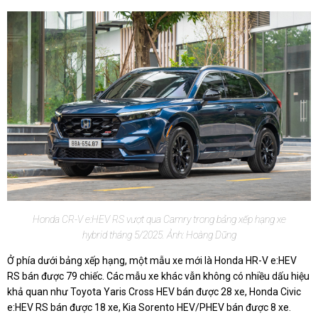
Honda CR-V e:HEV RS vượt qua Camry trong bảng xếp hạng xe
hybrid tháng 5/2025. Ảnh: Hoàng Dũng
Ở phía dưới bảng xếp hạng, một mẫu xe mới là Honda HR-V e:HEV
RS bán được 79 chiếc. Các mẫu xe khác vẫn không có nhiều dấu hiệu
khả quan như Toyota Yaris Cross HEV bán được 28 xe, Honda Civic
e:HEV RS bán được 18 xe, Kia Sorento HEV/PHEV bán được 8 xe.