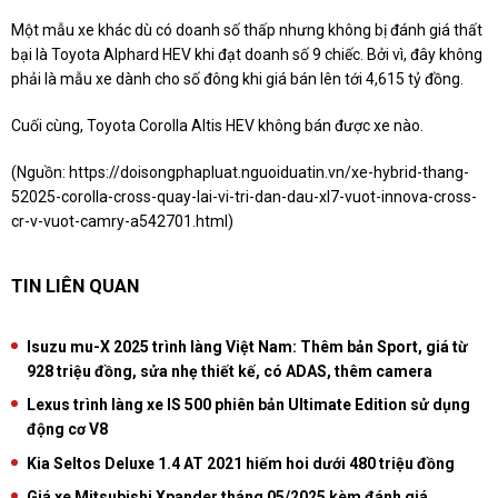
Một mẫu xe khác dù có doanh số thấp nhưng không bị đánh giá thất
bại là Toyota Alphard HEV khi đạt doanh số 9 chiếc. Bởi vì, đây không
phải là mẫu xe dành cho số đông khi giá bán lên tới 4,615 tỷ đồng.
Cuối cùng, Toyota Corolla Altis HEV không bán được xe nào.
(Nguồn:
https://doisongphapluat.nguoiduatin.vn/xe-hybrid-thang-
52025-corolla-cross-quay-lai-vi-tri-dan-dau-xl7-vuot-innova-cross-
cr-v-vuot-camry-a542701.html
)
TIN LIÊN QUAN
Isuzu mu-X 2025 trình làng Việt Nam: Thêm bản Sport, giá từ
928 triệu đồng, sửa nhẹ thiết kế, có ADAS, thêm camera
Lexus trình làng xe IS 500 phiên bản Ultimate Edition sử dụng
động cơ V8
Kia Seltos Deluxe 1.4 AT 2021 hiếm hoi dưới 480 triệu đồng
Giá xe Mitsubishi Xpander tháng 05/2025 kèm đánh giá