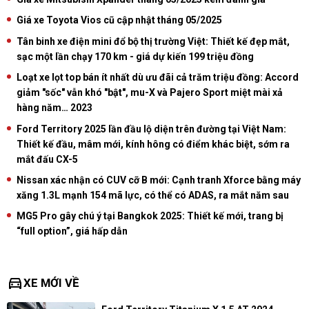
Giá xe Toyota Vios cũ cập nhật tháng 05/2025
Tân binh xe điện mini đổ bộ thị trường Việt: Thiết kế đẹp mắt,
sạc một lần chạy 170 km - giá dự kiến 199 triệu đồng
Loạt xe lọt top bán ít nhất dù ưu đãi cả trăm triệu đồng: Accord
giảm "sốc" vẫn khó "bật", mu-X và Pajero Sport miệt mài xả
hàng năm… 2023
Ford Territory 2025 lần đầu lộ diện trên đường tại Việt Nam:
Thiết kế đầu, mâm mới, kính hông có điểm khác biệt, sớm ra
mắt đấu CX-5
Nissan xác nhận có CUV cỡ B mới: Cạnh tranh Xforce bằng máy
xăng 1.3L mạnh 154 mã lực, có thể có ADAS, ra mắt năm sau
MG5 Pro gây chú ý tại Bangkok 2025: Thiết kế mới, trang bị
“full option”, giá hấp dẫn
directions_car
XE MỚI VỀ