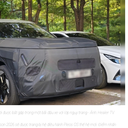
 được bắt gặp trong một bãi đậu xe với lớp ngụy trang - Ảnh: Healer TV
son 2026 sẽ được trang bị hệ điều hành Pleos OS thế hệ mới. Điểm nhấn