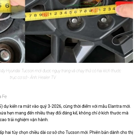
hấy Hyundai Tucson mới được ngụy trang và chạy thử có hai kích thước
trục cơ sở - Ảnh: Healer TV
a Fe
 dự kiến ra mắt vào quý 3-2026, cùng thời điểm với mẫu Elantra mới.
 hứa hẹn mang đến nhiều thay đổi đáng kể, không chỉ ở kích thước mà
 cao trải nghiệm vận hành.
ấp hai tùy chọn chiều dài cơ sở cho Tucson mới. Phiên bản dành cho thị