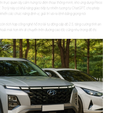
 diện trực quan lấy cảm hứng từ điện thoại thông minh, kho ứng dụng Pleos
”. Trợ lý này có khả năng giao tiếp tự nhiên tương tự ChatGPT, cho phép
khiển các chức năng định vị, giải trí và ra lệnh bằng giọng nói.
òn tích hợp công nghệ hỗ trợ lái tự động cấp độ 2.5, tăng cường tính an
thoải mái hơn khi di chuyển trên đường cao tốc cũng như trong đô thị.