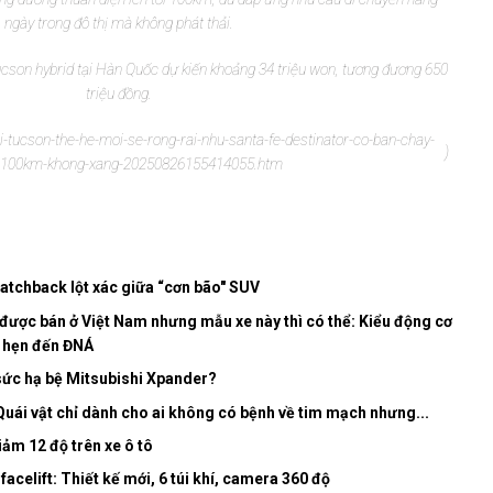
ngày trong đô thị mà không phát thải.
cson hybrid tại Hàn Quốc dự kiến khoảng 34 triệu won, tương đương 650
triệu đồng.
ai-tucson-the-he-moi-se-rong-rai-nhu-santa-fe-destinator-co-ban-chay-
)
100km-khong-xang-20250826155414055.htm
atchback lột xác giữa “cơn bão" SUV
được bán ở Việt Nam nhưng mẫu xe này thì có thể: Kiểu động cơ
a hẹn đến ĐNÁ
sức hạ bệ Mitsubishi Xpander?
ái vật chỉ dành cho ai không có bệnh về tim mạch nhưng...
giảm 12 độ trên xe ô tô
acelift: Thiết kế mới, 6 túi khí, camera 360 độ