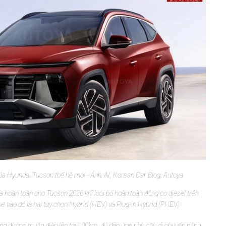
ủa Hyundai Tucson thế hệ mới - Ảnh: AI, Korean Car Blog, Autoya
a hoàn toàn cho Tucson 2026 khi loại bỏ hoàn toàn động cơ diesel trên
ế vào đó là hai tùy chọn Hybrid (HEV) và Plug-in Hybrid (PHEV).
g đường thuần điện lên tới 100km, đủ đáp ứng nhu cầu di chuyển hằng