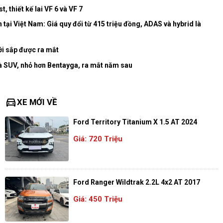
 thiết kế lai VF 6 và VF 7
tại Việt Nam: Giá quy đổi từ 415 triệu đồng, ADAS và hybrid là
ới sắp được ra mắt
 Là SUV, nhỏ hơn Bentayga, ra mắt năm sau
directions_car
XE MỚI VỀ
Ford Territory Titanium X 1.5 AT 2024
Giá: 720 Triệu
Ford Ranger Wildtrak 2.2L 4x2 AT 2017
Giá: 450 Triệu