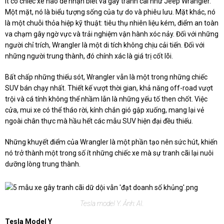
Ít có chiếc xe nào dễ nhận biết và gây tranh cãi như Jeep Wrangler.
Một mặt, nó là biểu tượng sống của tự do và phiêu lưu. Mặt khác, nó
là một chuỗi thỏa hiệp kỹ thuật: tiêu thụ nhiên liệu kém, điểm an toàn
va chạm gây ngờ vực và trải nghiệm vận hành xóc nảy. Đối với những
người chỉ trích, Wrangler là một di tích không chịu cải tiến. Đối với
những người trung thành, đó chính xác là giá trị cốt lõi.
Bất chấp những thiếu sót, Wrangler vẫn là một trong những chiếc
SUV bán chạy nhất. Thiết kế vượt thời gian, khả năng off-road vượt
trội và cá tính không thể nhầm lẫn là những yếu tố then chốt. Việc
cửa, mui xe có thể tháo rời, kính chắn gió gập xuống, mang lại vẻ
ngoài chân thực mà hầu hết các mẫu SUV hiện đại đều thiếu.
Những khuyết điểm của Wrangler là một phần tạo nên sức hút, khiến
nó trở thành một trong số ít những chiếc xe mà sự tranh cãi lại nuôi
dưỡng lòng trung thành.
Tesla model Y. Ảnh: AI.
Tesla Model Y