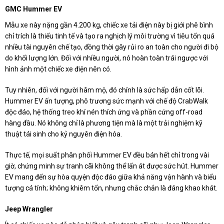
GMC Hummer EV
Mẫu xe này nặng gần 4.200 kg, chiếc xe tải điện này bị giới phê bình
chỉ trích là thiếu tinh tế và tạo ra nghịch lý môi trường vì tiêu tốn quá
nhiều tài nguyên chế tạo, đồng thời gây rủi ro an toàn cho người đi bộ
do khối lượng lớn. Đối với nhiều người, nó hoàn toàn trái ngược với
hình ảnh một chiếc xe điện nên có.
Tuy nhiên, đối với người hâm mộ, đó chính là sức hấp dẫn cốt lõi.
Hummer EV ấn tượng, phô trương sức mạnh với chế độ CrabWalk
độc đáo, hệ thống treo khí nén thích ứng và phần cứng off-road
hàng đầu. Nó không chỉ là phương tiện mà là một trải nghiệm kỹ
thuật tái sinh cho kỷ nguyên điện hóa.
Thực tế, mọi suất phân phối Hummer EV đều bán hết chỉ trong vài
giờ, chứng minh sự tranh cãi không thể lấn át được sức hút. Hummer
EV mang đến sự hòa quyện độc đáo giữa khả năng vận hành và biểu
tượng cá tính; không khiêm tốn, nhưng chắc chắn là đáng khao khát.
Jeep Wrangler