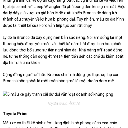
Những tranh cãi về độ tin cậy, hàng loạt các vụ thu hồi xe và việc liên
tục bị so sánh với Jeep Wrangler đã phủ bóng đen lên sự ra mắt. Việc
đại lý đẩy giá vượt xa giá bán lẻ đề xuất khiến Bronco dễ dàng trở
thành câu chuyện về lời hứa bị phóng đại. Tuy nhiên, mẫu xe địa hình
được tái thiết kế của Ford vẫn tiếp tục bán rất chạy.
Lý do là Bronco đã xây dựng nên bản sắc riêng. Nó làm sống lại một
thương hiệu được yêu mến với thiết kế nắm bắt được tinh hoa phiêu
lưu đồng thời bổ sung sự tiện nghi hiện đại. Khả năng off-road đáng
nể, từ hệ thống dẫn động 4times4 tiên tiến đến các chế độ kiểm soát
địa hình, là chìa khóa.
Cộng đồng người sở hữu Bronco chính là động lực thực sự, họ coi
Bronco không phải là một món hàng mà là một dự án đam mê.
Toyota prius. Ảnh: AI.
Toyota Prius
Mẫu xe có thiết kế hình nêm từng định hình phong cách eco-chic