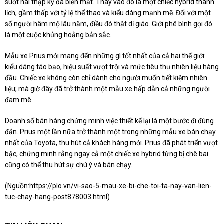
suốt hai thập kỷ đã biến mất. Thay vào đó là một chiếc hybrid thanh
lịch, gầm thấp với tỷ lệ thể thao và kiểu dáng mạnh mẽ. Đối với một
số người hâm mộ lâu năm, điều đó thật dị giáo. Giới phê bình gọi đó
là một cuộc khủng hoảng bản sắc.
Mẫu xe Prius mới mang đến những gì tốt nhất của cả hai thế giới:
kiểu dáng táo bạo, hiệu suất vượt trội và mức tiêu thụ nhiên liệu hàng
đầu. Chiếc xe không còn chỉ dành cho người muốn tiết kiệm nhiên
liệu; mà giờ đây đã trở thành một mẫu xe hấp dẫn cả những người
đam mê.
Doanh số bán hàng chứng minh việc thiết kế lại là một bước đi đúng
đắn. Prius một lần nữa trở thành một trong những mẫu xe bán chạy
nhất của Toyota, thu hút cả khách hàng mới. Prius đã phát triển vượt
bậc, chứng minh rằng ngay cả một chiếc xe hybrid từng bị chê bai
cũng có thể thu hút sự chú ý và bán chạy.
(Nguồn:
https://plo.vn/vi-sao-5-mau-xe-bi-che-toi-ta-nay-van-lien-
tuc-chay-hang-post878003.html
)