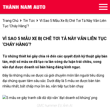
Trang Chủ
Tin Tức
Vì Sao 5 Mẫu Xe Bị Chê Tơi Tả Này Vẫn Liên
Tục 'cháy Hàng'?
VÌ SAO 5 MẪU XE BỊ CHÊ TƠI TẢ NÀY VẪN LIÊN TỤC
'CHÁY HÀNG'?
Từ những thiết kế gây chia rẽ đến các quyết định kỹ thuật gây bàn
tán, một số mẫu xe đã tạo ra làn sóng dư luận trái chiều, song
vẫn đạt được doanh số bán hàng đáng kinh ngạc.
Đây là những mẫu xe được cả giới chuyên môn lẫn người tiêu dùng
đại chúng quan tâm sâu sắc. Dưới đây là 5 mẫu xe được bàn tán
nhiều nhất, bất chấp mọi ồn ào, vẫn tiếp tục bán chạy.
GMC hummer EV. Ảnh: AI.