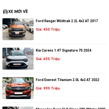
directions_car
XE MỚI VỀ
Ford Ranger Wildtrak 2.2L 4x2 AT 2017
Giá: 450 Triệu
Kia Carens 1.4T Signature 7S 2024
Giá: 655 Triệu
Ford Everest Titanium 2.0L 4x2 AT 2022
Giá: 999 Triệu