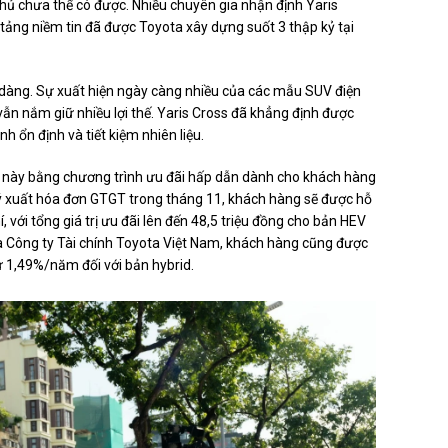
thủ chưa thể có được. Nhiều chuyên gia nhận định Yaris
tảng niềm tin đã được Toyota xây dựng suốt 3 thập kỷ tại
ễ dàng. Sự xuất hiện ngày càng nhiều của các mẫu SUV điện
 vẫn nắm giữ nhiều lợi thế. Yaris Cross đã khẳng định được
h ổn định và tiết kiệm nhiên liệu.
e này bằng chương trình ưu đãi hấp dẫn dành cho khách hàng
 lý xuất hóa đơn GTGT trong tháng 11, khách hàng sẽ được hỗ
với tổng giá trị ưu đãi lên đến 48,5 triệu đồng cho bản HEV
ủa Công ty Tài chính Toyota Việt Nam, khách hàng cũng được
ừ 1,49%/năm đối với bản hybrid.