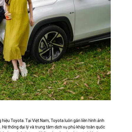
“vũ khí chiến lược” của Toyota.
g hiệu Toyota. Tại Việt Nam, Toyota luôn gắn liền hình ảnh
a. Hệ thống đại lý và trung tâm dịch vụ phủ khắp toàn quốc