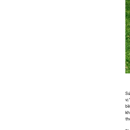
Sứ
vị
bề
kh
th