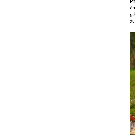
Ph
êm
gi
xu