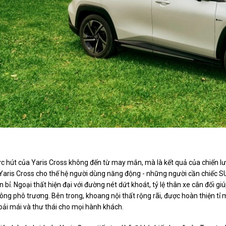
Sức hút của Yaris Cross ngày
c hút của Yaris Cross không đến từ may mắn, mà là kết quả của chiến l
 Yaris Cross cho thế hệ người dùng năng động - những người cần chiếc SUV
n bỉ. Ngoại thất hiện đại với đường nét dứt khoát, tỷ lệ thân xe cân đối gi
ông phô trương. Bên trong, khoang nội thất rộng rãi, được hoàn thiện tỉ m
oải mái và thư thái cho mọi hành khách.