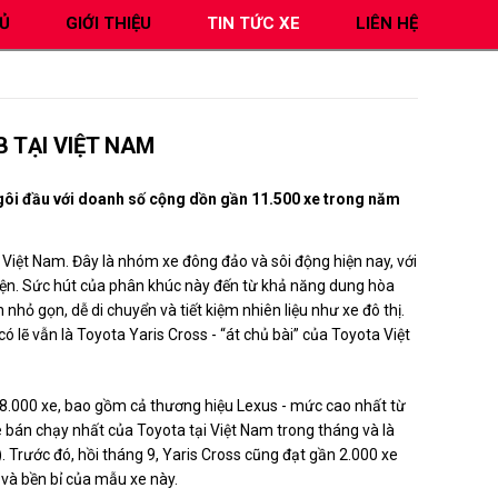
Ủ
GIỚI THIỆU
TIN TỨC XE
LIÊN HỆ
 TẠI VIỆT NAM
gôi đầu với doanh số cộng dồn gần 11.500 xe trong năm
Việt Nam. Đây là nhóm xe đông đảo và sôi động hiện nay, với
 điện. Sức hút của phân khúc này đến từ khả năng dung hòa
nhỏ gọn, dễ di chuyển và tiết kiệm nhiên liệu như xe đô thị.
lẽ vẫn là Toyota Yaris Cross - “át chủ bài” của Toyota Việt
8.000 xe, bao gồm cả thương hiệu Lexus - mức cao nhất từ
 bán chạy nhất của Toyota tại Việt Nam trong tháng và là
 Trước đó, hồi tháng 9, Yaris Cross cũng đạt gần 2.000 xe
 và bền bỉ của mẫu xe này.