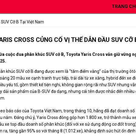
TRANG CH
 SUV Cỡ B Tại Việt Nam
ARIS CROSS CỦNG CỐ VỊ THẾ DẪN ĐẦU SUV CỠ B
ữa cuộc đua phân khúc SUV cỡ B, Toyota Yaris Cross vẫn giữ vững n
25.
ân khúc SUV cỡ B đang được xem là “tâm điểm vàng” của thị trường ôtô 
oảng 20 mẫu xe cạnh tranh trực tiếp, trải dài từ xe xăng, hybrid đến xe
iều yếu tố, gồm thiết kế tiện nghi, không gian rộng rãi như SUV nhưng vẫn 
y dải sản phẩm của B-SUV đa dạng, nhưng cái tên được nhắc đến nhiều có 
am.
eo báo cáo của Toyota Việt Nam, trong tháng 10, hãng đã đạt doanh số 
u năm. Đáng chú ý, Yaris Cross đóng góp hơn 1.800 xe, trở thành mẫu xe
u xe top đầu doanh số phân khúc (đối với xe sử dụng động cơ đốt trong).
n ra, tăng gần 95% so với tháng 8 (1.012 xe), khẳng định sức hút ổn định