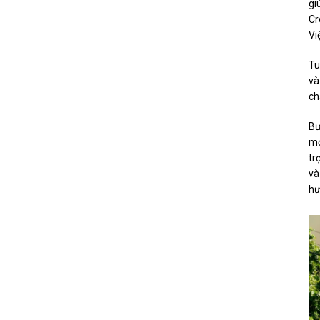
gi
Cr
Vi
Tu
và
ch
Bư
mớ
tr
và
hư