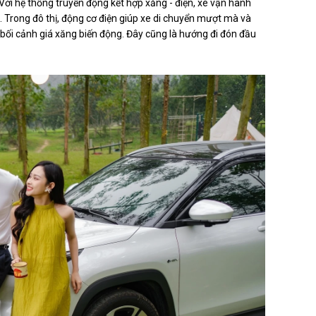
. Với hệ thống truyền động kết hợp xăng - điện, xe vận hành
. Trong đô thị, động cơ điện giúp xe di chuyển mượt mà và
 bối cảnh giá xăng biến động. Đây cũng là hướng đi đón đầu