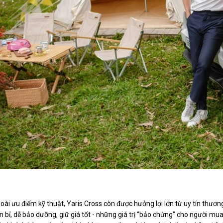
Phiên bản hybrid của Yaris Cross tiếp tục là 
oài ưu điểm kỹ thuật, Yaris Cross còn được hưởng lợi lớn từ uy tín thươn
n bỉ, dễ bảo dưỡng, giữ giá tốt - những giá trị “bảo chứng” cho người mu