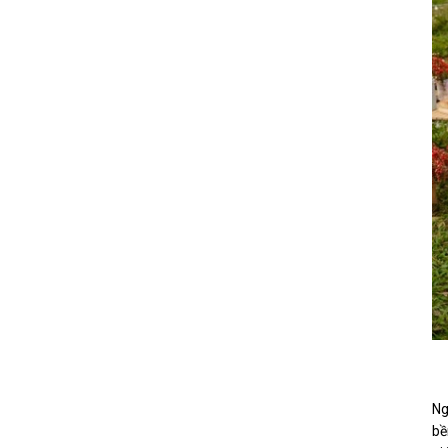
Ng
bề