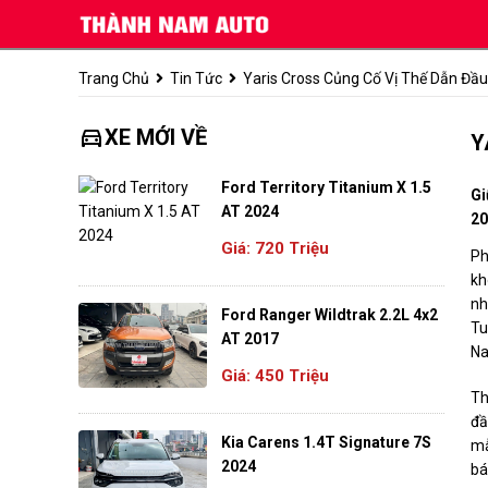
Trang Chủ
Tin Tức
Yaris Cross Củng Cố Vị Thế Dẫn Đầu
directions_car
XE MỚI VỀ
Y
Ford Territory Titanium X 1.5
Gi
AT 2024
20
Giá: 720 Triệu
Ph
kh
nh
Ford Ranger Wildtrak 2.2L 4x2
Tu
AT 2017
N
Giá: 450 Triệu
Th
đầ
Kia Carens 1.4T Signature 7S
mẫ
2024
bá