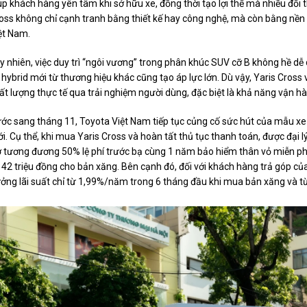
úp khách hàng yên tâm khi sở hữu xe, đồng thời tạo lợi thế mà nhiều đối 
oss không chỉ cạnh tranh bằng thiết kế hay công nghệ, mà còn bằng nền 
ệt Nam.
y nhiên, việc duy trì “ngôi vương” trong phân khúc SUV cỡ B không hề d
 hybrid mới từ thương hiệu khác cũng tạo áp lực lớn. Dù vậy, Yaris Cross
ất lượng thực tế qua trải nghiệm người dùng, đặc biệt là khả năng vận hàn
ớc sang tháng 11, Toyota Việt Nam tiếp tục củng cố sức hút của mẫu x
i. Cụ thể, khi mua Yaris Cross và hoàn tất thủ tục thanh toán, được đại
ợ tương đương 50% lệ phí trước bạ cùng 1 năm bảo hiểm thân vỏ miễn phí, 
 42 triệu đồng cho bản xăng. Bên cạnh đó, đối với khách hàng trả góp c
ởng lãi suất chỉ từ 1,99%/năm trong 6 tháng đầu khi mua bản xăng và t