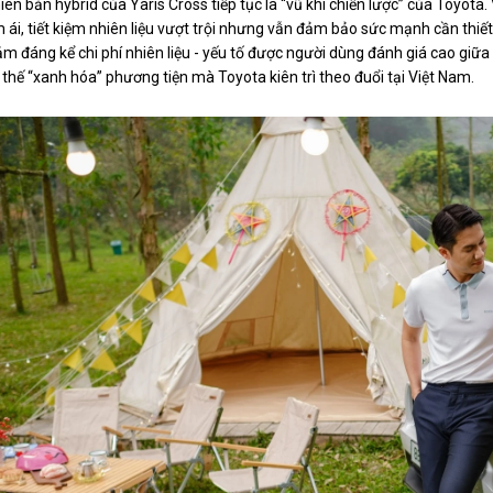
iên bản hybrid của Yaris Cross tiếp tục là “vũ khí chiến lược” của Toyota
 ái, tiết kiệm nhiên liệu vượt trội nhưng vẫn đảm bảo sức mạnh cần thiết
ảm đáng kể chi phí nhiên liệu - yếu tố được người dùng đánh giá cao giữa
 thế “xanh hóa” phương tiện mà Toyota kiên trì theo đuổi tại Việt Nam.