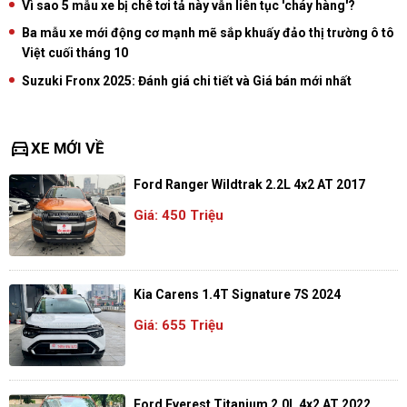
Vì sao 5 mẫu xe bị chê tơi tả này vẫn liên tục 'cháy hàng'?
Ba mẫu xe mới động cơ mạnh mẽ sắp khuấy đảo thị trường ô tô
Việt cuối tháng 10
Suzuki Fronx 2025: Đánh giá chi tiết và Giá bán mới nhất
directions_car
XE MỚI VỀ
Ford Ranger Wildtrak 2.2L 4x2 AT 2017
Giá: 450 Triệu
Kia Carens 1.4T Signature 7S 2024
Giá: 655 Triệu
Ford Everest Titanium 2.0L 4x2 AT 2022