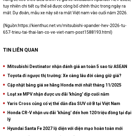
tuy nhiên chi tiết cụ thể sẽ được công bố chính thức trong ngày ra
mắt. Dự đoán, mẫu xe này sẽ ra mắt Việt nam vào cuối năm 2026.
(Nguồn:
https://kienthuc.net.vn/mitsubishi-xpander-hev-2026-tu-
657-trieu-tai-thai-lan-co-ve-viet-nam-post1588193.html
)
TIN LIÊN QUAN
Mitsubishi Destinator nhận đánh giá an toàn 5 sao từ ASEAN
Toyota đi ngược thị trường: Xe càng lâu đời càng giữ giá?
Cập nhật bảng giá xe hãng Honda mới nhất tháng 11/2025
Loạt xe MPV nhận được ưu đãi 'khủng' dịp cuối năm
Yaris Cross củng cố vị thế dẫn đầu SUV cỡ B tại Việt Nam
Honda CR-V nhận ưu đãi ‘khủng’ đến hơn 120 triệu đồng tại đại
lý
Hyundai Santa Fe 2027 lộ diện với diện mạo hoàn toàn mới