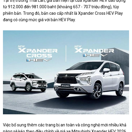
Tại thị trường Thái Lan, giá bán hiện tại của Xpander HEV dao động
từ 912.000 đến 981.000 baht (khoảng 657 - 707 triệu đồng), tùy
phiên bản. Trong đó, bản cao cấp nhất là Xpander Cross HEV Play
đang có cùng mức giá với bản HEV Play.
Việc bổ sung thêm các trang bị an toàn và công nghệ mới nhiều khả
năng sẽ kéo theo điều chỉnh về giá xe Mitsubishi Xpander HEV 2026,