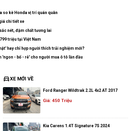
a so kè Honda vị trí quán quân
á chi tiết xe
sắc nét, đậm chất tương lai
799 triệu tại Việt Nam
hật' hay chỉ hợp người thích trải nghiệm mới?
 'ngon - bổ - rẻ' cho người mua ô tô lần đầu
directions_car
XE MỚI VỀ
Ford Ranger Wildtrak 2.2L 4x2 AT 2017
Giá: 450 Triệu
Kia Carens 1.4T Signature 7S 2024