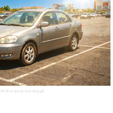
hế đỗ xe quá lâu dưới nắng gắt.