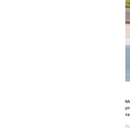
Me
pi
sạ
Po