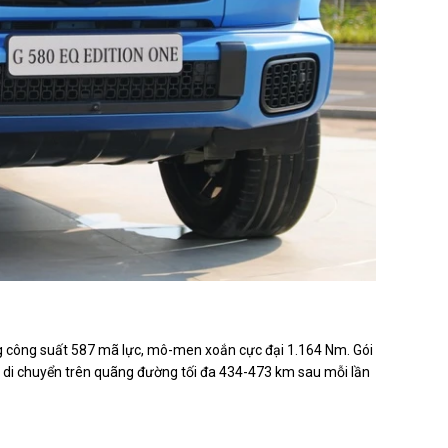
00 triệu đồng phí lăn bánh. Ảnh: Phúc Hậu.
ng công suất 587 mã lực, mô-men xoắn cực đại 1.164 Nm. Gói
 di chuyển trên quãng đường tối đa 434-473 km sau mỗi lần