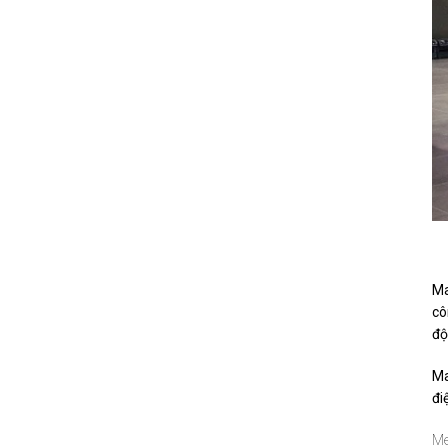
Ma
cô
độ
Ma
đi
Me