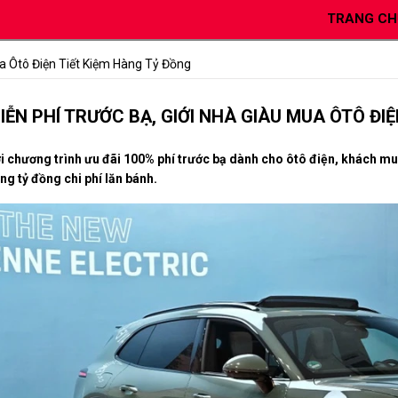
TRANG CH
ua Ôtô Điện Tiết Kiệm Hàng Tỷ Đồng
IỄN PHÍ TRƯỚC BẠ, GIỚI NHÀ GIÀU MUA ÔTÔ ĐI
i chương trình ưu đãi 100% phí trước bạ dành cho ôtô điện, khách mua
ng tỷ đồng chi phí lăn bánh.