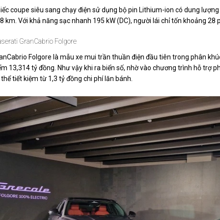
iếc coupe siêu sang chạy điện sử dụng bộ pin Lithium-ion có dung lượng
8 km. Với khả năng sạc nhanh 195 kW (DC), người lái chỉ tốn khoảng 28 p
serati GranCabrio Folgore
anCabrio Folgore là mẫu xe mui trần thuần điện đầu tiên trong phân khúc
iểm
13,314 tỷ đồng
. Như vậy khi ra biển số, nhờ vào chương trình hỗ trợ 
 thể tiết kiệm từ
1,3 tỷ đồng
chi phí lăn bánh.