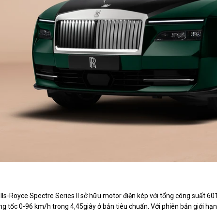
Rolls-Royce Spectre Series II thuần điện là mẫu xe điện
lls-Royce Spectre Series II sở hữu motor điện kép với tổng công suất 
ng tốc 0-96 km/h trong 4,45giây ở bản tiêu chuẩn. Với phiên bản giới hạn 