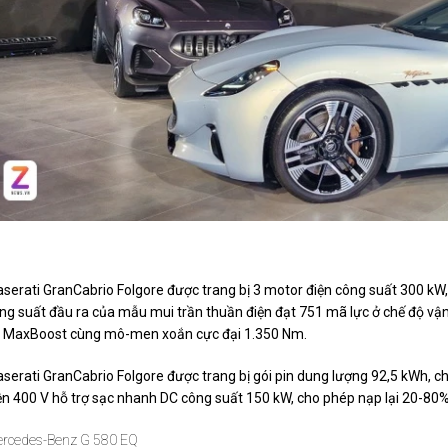
Maserati GranCabrio Folgore được bán với gi
serati GranCabrio Folgore được trang bị 3 motor điện công suất 300 kW,
ng suất đầu ra của mẫu mui trần thuần điện đạt 751 mã lực ở chế độ vận
 MaxBoost cùng mô-men xoắn cực đại 1.350 Nm.
serati GranCabrio Folgore được trang bị gói pin dung lượng 92,5 kWh, c
ện 400 V hỗ trợ sạc nhanh DC công suất 150 kW, cho phép nạp lại 20-80%
rcedes-Benz G 580 EQ