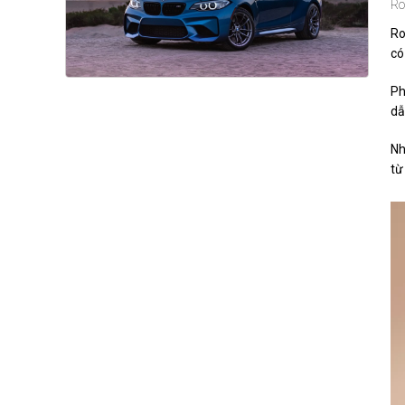
Ro
Ro
có
Ph
dẫ
Nh
t