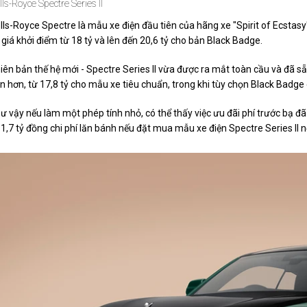
lls-Royce Spectre Series II
lls-Royce Spectre là mẫu xe điện đầu tiên của hãng xe "Spirit of Ecstasy
 giá khởi điểm từ 18 tỷ và lên đến 20,6 tỷ cho bản Black Badge.
iên bản thế hệ mới - Spectre Series II vừa được ra mắt toàn cầu và đã 
n hơn, từ 17,8 tỷ cho mẫu xe tiêu chuẩn, trong khi tùy chọn Black Badge
ư vậy nếu làm một phép tính nhỏ, có thể thấy việc ưu đãi phí trước bạ đã
ừ
1,7 tỷ đồng
chi phí lăn bánh nếu đặt mua mẫu xe điện Spectre Series II