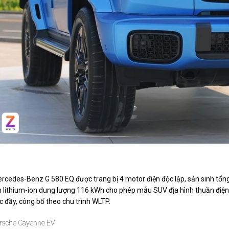
Người mua Mercedes-Benz G 580 EQ có thể tiết kiệm gần 8
rcedes-Benz G 580 EQ được trang bị 4 motor điện độc lập, sản sinh tổ
n lithium-ion dung lượng 116 kWh cho phép mẫu SUV địa hình thuần điện
c đầy, công bố theo chu trình WLTP.
rsche Cayenne EV