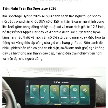
Tiện Nghi Trên Kia Sportage 2026
Kia Sportage Hybrid 2026 sở hữu danh sách tiện nghi thuộc nhóm
nổi bật trong phân khúc SUV cỡ C. Điểm nhấn là cụm màn hình cong
liền khối gồm bảng đồng hồ kỹ thuật số và màn hình giải trí 12,3 inch,
hỗ trợ kết nối Apple CarPlay và Android Auto. Xe được trang bị vô-
lăng hai chấu thiết kế mới, cần số điện tử dạng núm xoay, điều hòa tự
động hai vùng độc lập cùng cửa gió cho hàng ghế sau. Bên cạnh đó,
nhiều phiên bản còn có ghế chỉnh điện, sưởi/làm mát ghế, sạc không
dây và hệ thống âm thanh cao cấp, mang đến trải nghiệm tiện nghi
và hiện đại cho người dùng.