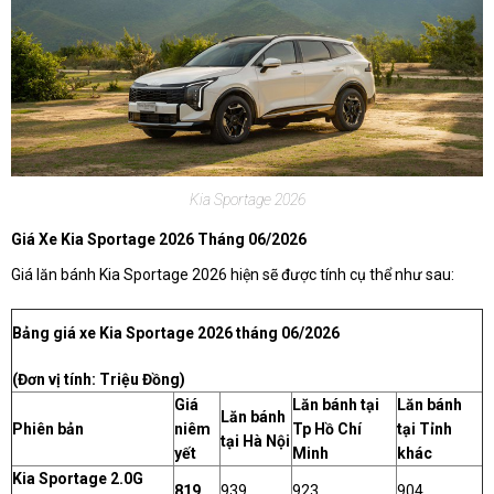
Kia Sportage 2026
Giá Xe Kia Sportage 2026 Tháng 06/2026
Giá lăn bánh Kia Sportage 2026 hiện sẽ được tính cụ thể như sau:
Bảng giá xe Kia Sportage 2026 tháng 06/2026
(Đơn vị tính: Triệu Đồng)
Giá
Lăn bánh tại
Lăn bánh
Lăn bánh
Phiên bản
niêm
Tp Hồ Chí
tại Tỉnh
tại Hà Nội
yết
Minh
khác
Kia Sportage 2.0G
819
939
923
904