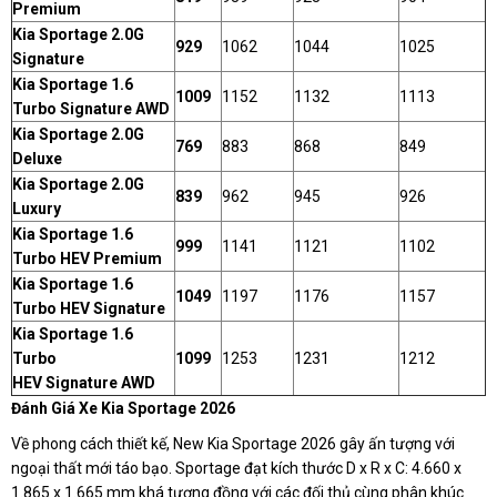
Premium
Kia Sportage 2.0G
929
1062
1044
1025
Signature
Kia Sportage 1.6
1009
1152
1132
1113
Turbo Signature AWD
Kia Sportage 2.0G
769
883
868
849
Deluxe
Kia Sportage 2.0G
839
962
945
926
Luxury
Kia Sportage 1.6
999
1141
1121
1102
Turbo HEV Premium
Kia Sportage 1.6
1049
1197
1176
1157
Turbo HEV Signature
Kia Sportage 1.6
Turbo
1099
1253
1231
1212
HEV Signature AWD
Đánh Giá Xe Kia Sportage 2026
Về phong cách thiết kế, New Kia Sportage 2026 gây ấn tượng với
ngoại thất mới táo bạo. Sportage đạt kích thước D x R x C: 4.660 x
1.865 x 1.665 mm khá tương đồng với các đối thủ cùng phân khúc