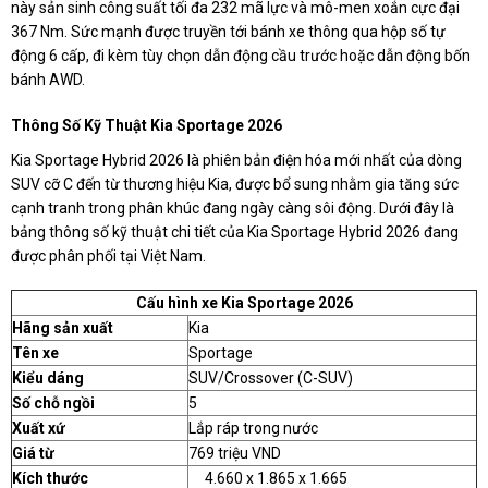
này sản sinh công suất tối đa 232 mã lực và mô-men xoắn cực đại
367 Nm. Sức mạnh được truyền tới bánh xe thông qua hộp số tự
động 6 cấp, đi kèm tùy chọn dẫn động cầu trước hoặc dẫn động bốn
bánh AWD.
Thông Số Kỹ Thuật Kia Sportage 2026
Kia Sportage Hybrid 2026 là phiên bản điện hóa mới nhất của dòng
SUV cỡ C đến từ thương hiệu Kia, được bổ sung nhằm gia tăng sức
cạnh tranh trong phân khúc đang ngày càng sôi động. Dưới đây là
bảng thông số kỹ thuật chi tiết của Kia Sportage Hybrid 2026 đang
được phân phối tại Việt Nam.
Cấu hình xe Kia Sportage 2026
Hãng sản xuất
Kia
Tên xe
Sportage
Kiểu dáng
SUV/Crossover (C-SUV)
Số chỗ ngồi
5
Xuất xứ
Lắp ráp trong nước
Giá từ
769 triệu VND
Kích thước
4.660 x 1.865 x 1.665