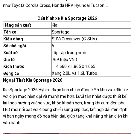
như
Toyota Corolla Cross
,
Honda HRV
,
Hyundai Tucson
…
Cấu hình xe Kia Sportage 2026
Hãng sản xuất
Kia
Tên xe
Sportage
Kiểu dáng
SUV/Crossover (C-SUV)
Số chỗ ngồi
5
Xuất xứ
Lắp ráp trong nước
Giá từ
769 triệu VND
Kích thước
4.660 x 1.865 x 1.665
Động cơ
Xăng 2.0L, và 1.6L Turbo
Ngoại Thất Kia Sportage 2026
Kia Sportage 2026 Hybird được tinh chỉnh đáng kể ở khu vực đầu xe
với diện mạo hiện đại và mạnh mẽ hơn. Lưới tản nhiệt được thiết kế
lại theo hướng vuông vức, khỏe khoắn hơn, trong khi cụm đèn pha
LED mới nổi bật với 4 bóng chiếu sáng xếp dọc, kết hợp dải đèn định
vị ban ngày mang đồ họa hiện đại, giúp tăng khả năng nhận diện khi
vận hành.