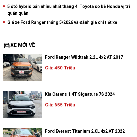
5 ôtô hybrid bán nhiều nhất tháng 4: Toyota so kè Honda vị trí
quán quân
Giá xe Ford Ranger tháng 5/2026 và Đánh giá chi tiết xe
directions_car
XE MỚI VỀ
Ford Ranger Wildtrak 2.2L 4x2 AT 2017
Giá: 450 Triệu
Kia Carens 1.4T Signature 7S 2024
Giá: 655 Triệu
Ford Everest Titanium 2.0L 4x2 AT 2022