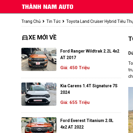
Trang Chủ
Tin Tức
Toyota Land Cruiser Hybrid Tiêu Th
directions_car
XE MỚI VỀ
T
Ford Ranger Wildtrak 2.2L 4x2
Dù
AT 2017
To
Giá: 450 Triệu
tr
ch
Kia Carens 1.4T Signature 7S
2024
Giá: 655 Triệu
Ford Everest Titanium 2.0L
4x2 AT 2022