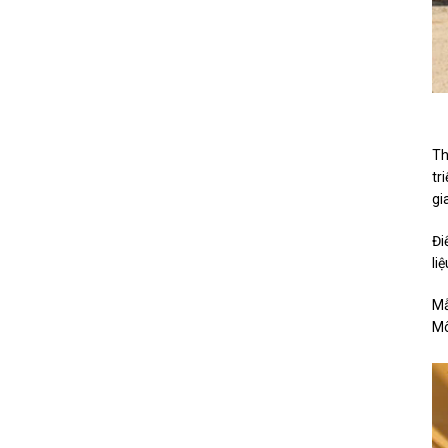
Th
tr
gi
Đi
li
Mẫ
Mô