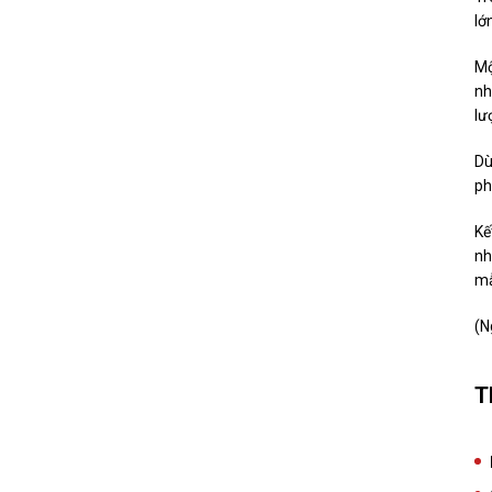
lớ
Mộ
nh
lư
Dù
ph
Kế
nh
mẫ
(N
T