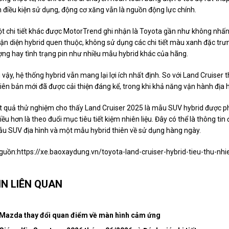
n điều kiện sử dụng, động cơ xăng vẫn là nguồn động lực chính.
t chi tiết khác được MotorTrend ghi nhận là Toyota gần như không nhấn 
ận diện hybrid quen thuộc, không sử dụng các chi tiết màu xanh đặc trư
ợng hay tình trạng pin như nhiều mẫu hybrid khác của hãng.
 vậy, hệ thống hybrid vẫn mang lại lợi ích nhất định. So với Land Cruiser
iên bản mới đã được cải thiện đáng kể, trong khi khả năng vận hành địa h
t quả thử nghiệm cho thấy Land Cruiser 2025 là mẫu SUV hybrid được ph
iều hơn là theo đuổi mục tiêu tiết kiệm nhiên liệu. Đây có thể là thông 
u SUV địa hình và một mẫu hybrid thiên về sử dụng hàng ngày.
guồn:
https://xe.baoxaydung.vn/toyota-land-cruiser-hybrid-tieu-thu-
IN LIÊN QUAN
Mazda thay đổi quan điểm về màn hình cảm ứng