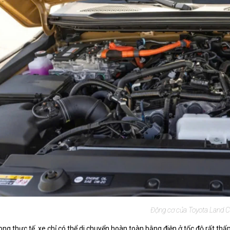
Động cơ của Toyota Land C
ong thực tế, xe chỉ có thể di chuyển hoàn toàn bằng điện ở tốc độ rất th