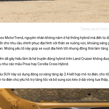
Toyota Land Cruiser
eo MotorTrend, nguyên nhân không nằm ở hệ thống hybrid mà đến từ đặc
iển cho nhu cầu chinh phục địa hình với thân xe vuông vức, khoảng sáng
an. Những yếu tố này giúp xe vượt địa hình tốt nhưng đồng thời làm tăng l
ểm dễ gây hiểu lầm là hệ truyền động hybrid trên Land Cruiser không được
ệu như các mẫu Prius hay Corolla Cross Hybrid.
u SUV này sử dụng động cơ xăng tăng áp 2.4 kết hợp mô-tơ điện, cho 
-tơ điện chủ yếu hỗ trợ tăng tốc và bổ sung sức kéo ở dải vòng tua thấp,