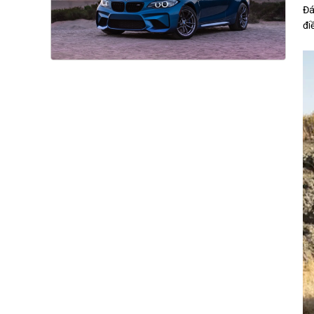
Đá
đi