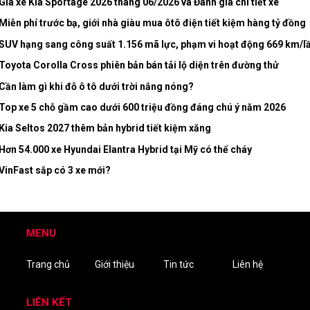
Giá xe Kia Sportage 2026 tháng 06/2026 và Đánh giá chi tiết xe
Miễn phí trước bạ, giới nhà giàu mua ôtô điện tiết kiệm hàng tỷ đồng
SUV hạng sang công suất 1.156 mã lực, phạm vi hoạt động 669 km/lần
Toyota Corolla Cross phiên bản bán tải lộ diện trên đường thử
Cần làm gì khi đỗ ô tô dưới trời nắng nóng?
Top xe 5 chỗ gầm cao dưới 600 triệu đồng đáng chú ý năm 2026
Kia Seltos 2027 thêm bản hybrid tiết kiệm xăng
Hơn 54.000 xe Hyundai Elantra Hybrid tại Mỹ có thể cháy
VinFast sắp có 3 xe mới?
MENU
Trang chủ
Giới thiệu
Tin tức
Liên hệ
LIÊN KẾT