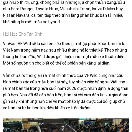
gia nhập thị trường. Không phải là những lựa chọn thuần xăng/dầu
như Ford Ranger, Toyota Hilux, Mitsubishi Triton, Isuzu D-Max hay
Nissan Navara, cái tên tiếp theo trình làng phân khúc bán tải nhiều
khả năng là một mẫu xe hybrid.
Hồi Hộp Chờ Tân Binh
VinFast VF Wild sẽ là cái tên tiếp theo gia nhập phân khúc bán tải tại
Việt Nam trong năm nay, sau nhiều tháng hé lộ thiết kế. Theo những
thông tin ban đầu, Wild được giới thiệu như một mẫu xe thuần điện.
Một số nguồn tin cho biết có thể có phiên bản xăng lai điện.
Vẫn chưa rõ thời gian ra mắt chính thức của VF Wild cũng như cấu
hình chính xác của mẫu bán tải này, tuy nhiên việc hãng xe Việt cho
ra mắt bán tải trong nửa cuối năm 2026 được nhận định là động thái
phù hợp. Như đã đề cập bên trên, bán tải chỉ vừa đón tin vui giai đoạn
gần đây khi những hạn chế về mặt pháp lý đã được cởi bỏ, giúp chủ
xe bán tải tự tin hơn khi điều khiển xe trên đường.