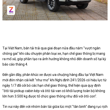
Ford Ranger vẫn dẫn đầu phân khúc bán tải tại Việt Nam, Toyota
Hilux đứng thứ hai. Ảnh:
Ford Việt Nam, Phúc Hậu.
Tại Việt Nam, bán tải trải qua giai đoạn nửa đầu năm "vượt ngàn
chông gai" khi câu chuyện phân loại xe, hạn chế giao thông bị mang
ra mổ xẻ, góp phần tạo ra ảnh hưởng không nhỏ đến doanh số tại kỳ
báo cáo tháng 4.
Đến gần đây, phân khúc xe được ưa chuộng hàng đầu tại Việt Nam
mới đón nhận cái kết "như mơ" khi Nghị định 241/2026 có hiệu lực từ
ngày 1/7 đã cởi bỏ các hạn chế giao thông, thể hiện qua quy định
"ôtô tải pickup cabin kép và ôtô tải van có khối lượng toàn bộ không
lớn hơn 3.500 kg được tổ chức giao thông như đối với ôtô con".
Tin vui này đến với nhóm bán tải giữa lúc một "tân binh" đang rục rịch