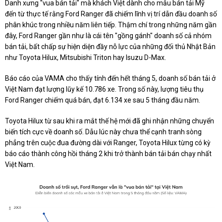
Danh xưng "vua bán tải" mà khách Việt dành cho mẫu bán tải Mỹ
đến từ thực tế rằng Ford Ranger đã chiếm lĩnh vị trí dẫn đầu doanh số
phân khúc trong nhiều năm liên tiếp. Thậm chí trong những năm gần
đây, Ford Ranger gần như là cái tên "gồng gánh" doanh số cả nhóm
bán tải, bất chấp sự hiện diện đầy nỗ lực của những đối thủ Nhật Bản
như Toyota Hilux, Mitsubishi Triton hay Isuzu D-Max.
Báo cáo của VAMA cho thấy tính đến hết tháng 5, doanh số bán tải ở
Việt Nam đạt lượng lũy kế 10.786 xe. Trong số này, lượng tiêu thụ
Ford Ranger chiếm quá bán, đạt 6.134 xe sau 5 tháng đầu năm.
Toyota Hilux từ sau khi ra mắt thế hệ mới đã ghi nhận những chuyển
biến tích cực về doanh số. Dẫu lúc này chưa thể cạnh tranh sòng
phẳng trên cuộc đua đường dài với Ranger, Toyota Hilux từng có kỳ
báo cáo thành công hồi tháng 2 khi trở thành bán tải bán chạy nhất
Việt Nam.