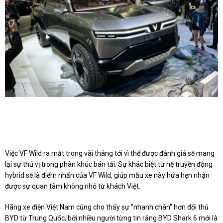
VinFast VF Wild có thể sớm ra mắt, trở thành mẫu bán tải hybrid đầu
tiên tại thị trường Việt. Ảnh:
VinFast.
Việc VF Wild ra mắt trong vài tháng tới vì thế được đánh giá sẽ mang
lại sự thú vị trong phân khúc bán tải. Sự khác biệt từ hệ truyền động
hybrid sẽ là điểm nhấn của VF Wild, giúp mẫu xe này hứa hẹn nhận
được sự quan tâm không nhỏ từ khách Việt.
Hãng xe điện Việt Nam cũng cho thấy sự "nhanh chân" hơn đối thủ
BYD từ Trung Quốc, bởi nhiều người từng tin rằng BYD Shark 6 mới là