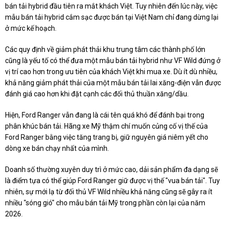
bán tải hybrid đầu tiên ra mắt khách Việt. Tuy nhiên đến lúc này, việc
mẫu bán tải hybrid cắm sạc được bán tại Việt Nam chỉ đang dừng lại
ở mức kế hoạch.
Các quy định về giảm phát thải khu trung tâm các thành phố lớn
cũng là yếu tố có thể đưa một mẫu bán tải hybrid như VF Wild đứng ở
vị trí cao hơn trong ưu tiên của khách Việt khi mua xe. Dù ít dù nhiều,
khả năng giảm phát thải của một mẫu bán tải lai xăng-điện vẫn được
đánh giá cao hơn khi đặt cạnh các đối thủ thuần xăng/dầu.
Hiện, Ford Ranger vẫn đang là cái tên quá khó để đánh bại trong
phân khúc bán tải. Hãng xe Mỹ thậm chí muốn củng cố vị thế của
Ford Ranger bằng việc tăng trang bị, giữ nguyên giá niêm yết cho
dòng xe bán chạy nhất của mình.
Doanh số thường xuyên duy trì ở mức cao, dải sản phẩm đa dạng sẽ
là điểm tựa có thể giúp Ford Ranger giữ được vị thế "vua bán tải". Tuy
nhiên, sự mới lạ từ đối thủ VF Wild nhiều khả năng cũng sẽ gây ra ít
nhiều "sóng gió" cho mẫu bán tải Mỹ trong phần còn lại của năm
2026.