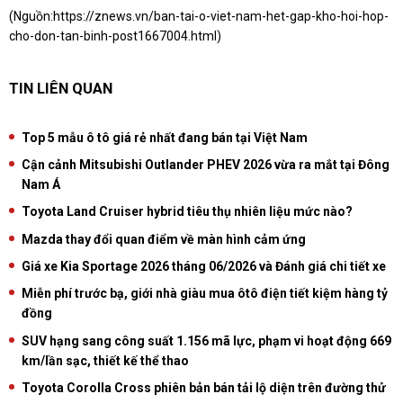
(Nguồn:
https://znews.vn/ban-tai-o-viet-nam-het-gap-kho-hoi-hop-
cho-don-tan-binh-post1667004.html
)
TIN LIÊN QUAN
Top 5 mẫu ô tô giá rẻ nhất đang bán tại Việt Nam
Cận cảnh Mitsubishi Outlander PHEV 2026 vừa ra mắt tại Đông
Nam Á
Toyota Land Cruiser hybrid tiêu thụ nhiên liệu mức nào?
Mazda thay đổi quan điểm về màn hình cảm ứng
Giá xe Kia Sportage 2026 tháng 06/2026 và Đánh giá chi tiết xe
Miễn phí trước bạ, giới nhà giàu mua ôtô điện tiết kiệm hàng tỷ
đồng
SUV hạng sang công suất 1.156 mã lực, phạm vi hoạt động 669
km/lần sạc, thiết kế thể thao
Toyota Corolla Cross phiên bản bán tải lộ diện trên đường thử